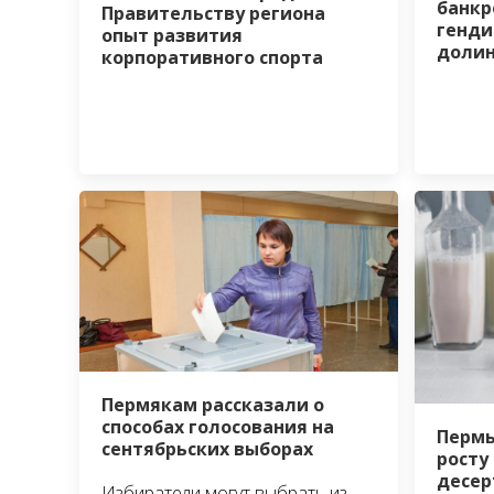
банкр
Правительству региона
генди
опыт развития
доли
корпоративного спорта
Пермякам рассказали о
способах голосования на
Пермь
сентябрьских выборах
росту
десер
Избиратели могут выбрать из