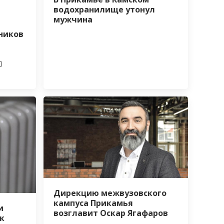
водохранилище утонул
мужчина
ников
0
Дирекцию межвузовского
кампуса Прикамья
и
возглавит Оскар Ягафаров
к