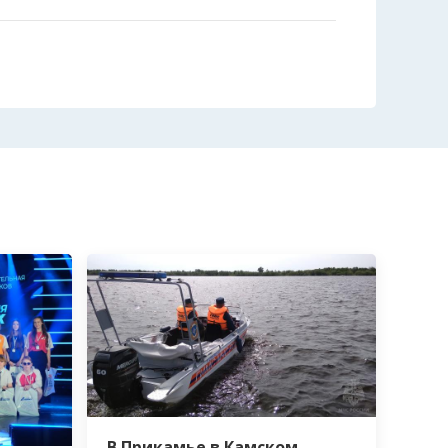
В Прикамье в Камском