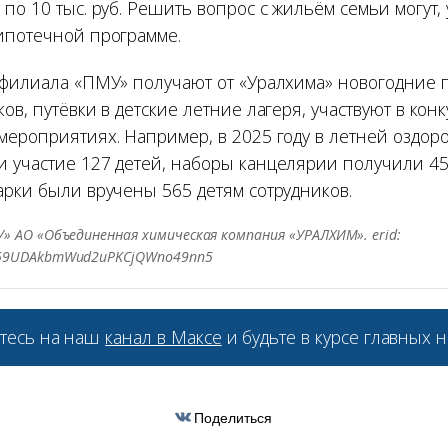
по 10 тыс. руб. Решить вопрос с жильём семьи могут, 
ипотечной программе.
 филиала «ПМУ» получают от «Уралхима» новогодние 
ов, путёвки в детские летние лагеря, участвуют в конк
мероприятиях. Например, в 2025 году в летней оздор
 участие 127 детей, наборы канцелярии получили 45
арки были вручены 565 детям сотрудников.
» АО «Объединенная химическая компания «УРАЛХИМ». erid:
j59UDAkbmWud2uPKCjQWno49nn5
тесь на наш
канал в Максе
и будьте в курсе главных н
Поделиться