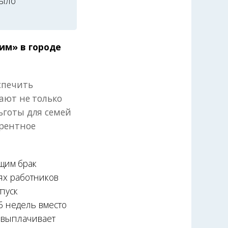
было
им» в городе
спечить
ают не только
ьготы для семей
урентное
щим брак
тях работников
пуск
6 недель вместо
е выплачивает