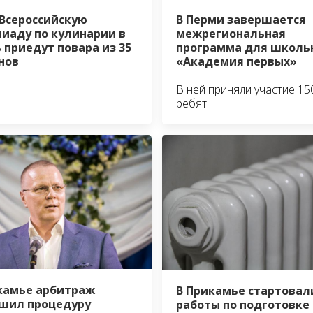
I Всероссийскую
В Перми завершается
иаду по кулинарии в
межрегиональная
 приедут повара из 35
программа для школь
нов
«Академия первых»
В ней приняли участие 15
ребят
камье арбитраж
В Прикамье стартовал
шил процедуру
работы по подготовке 