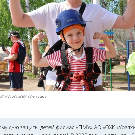
 «ПМУ» АО «ОХК «Уралхим»
му дню защиты детей филиал «ПМУ» АО «ОХК «Уралх