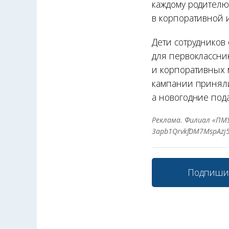
каждому родителю 
в корпоративной 
Дети сотрудников
для первоклассник
и корпоративных 
кампании приняли
а новогодние под
Реклама. Филиал «ПМУ
3apb1QrvkfDM7MspAz
Подпиши