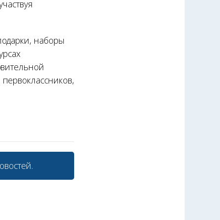
участвуя
подарки, наборы
урсах
овительной
 первоклассников,
овостей.