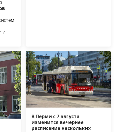
я
ов
систем
и и
В Перми с 7 августа
изменится вечернее
расписание нескольких