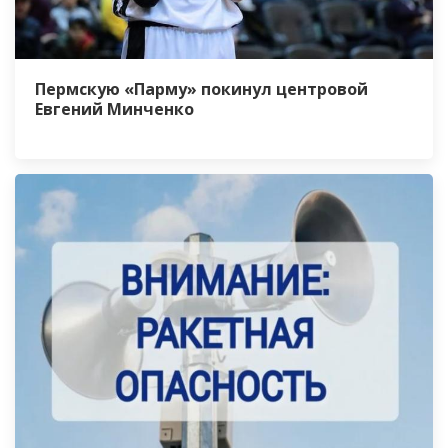
Пермскую «Парму» покинул центровой
Евгений Минченко