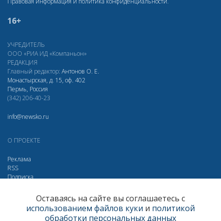
Правовая информация и политика конфиденциальности
.
16+
УЧРЕДИТЕЛЬ
ООО «РИА ИД «Компаньон»
РЕДАКЦИЯ
Главный редактор:
Антонов О. Е.
Монастырская, д. 15, оф. 402
Пермь, Россия
(342) 206-40-23
info@newsko.ru
О ПРОЕКТЕ
Реклама
RSS
Подписка
Дзен
Макс
Вконтакте
Одноклассники
Оставаясь на сайте вы соглашаетесь с
использованием файлов куки
и
политикой
Яндекс.Метрика за 30 дней
обработки персональных данных