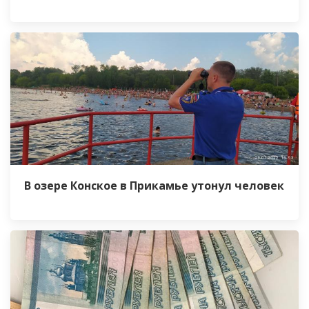
В озере Конское в Прикамье утонул человек