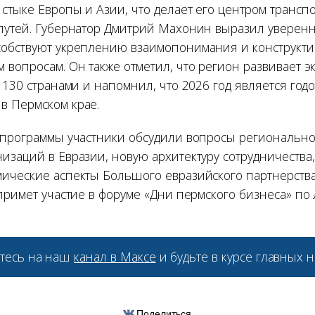
стыке Европы и Азии, что делает его центром трансп
путей. Губернатор Дмитрий Махонин выразил уверенно
обствуют укреплению взаимопонимания и конструкти
 вопросам. Он также отметил, что регион развивает 
 130 странами и напомнил, что 2026 год является год
 Пермском крае.
 программы участники обсудили вопросы региональн
заций в Евразии, новую архитектуру сотрудничества,
ические аспекты Большого евразийского партнерства
 примет участие в форуме «Дни пермского бизнеса» п
тесь на наш
канал в Максе
и будьте в курсе главных н
Поделиться