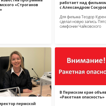
 известна программа
работает над фильмо
мского «Строганов
с Александром Сокур
»
Для фильма Теодор Курен
сделал новую запись Пят
симфонии Чайковского
В Пермском крае объя
«Ракетная опасность»
иректор пермской