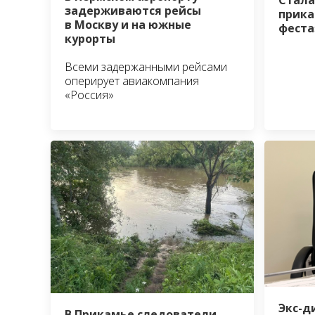
Стала
задерживаются рейсы
прика
в Москву и на южные
феста
курорты
Всеми задержанными рейсами
оперирует авиакомпания
«Россия»
Экс-д
В Прикамье следователи