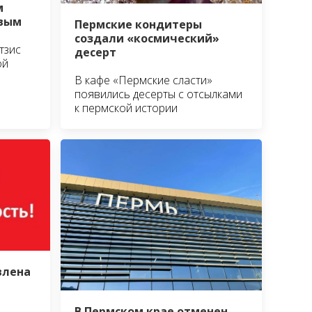
м
овым
Пермские кондитеры
создали «космический»
тзис
десерт
ой
В кафе «Пермские сласти»
появились десерты с отсылками
к пермской истории
влена
В Пермском крае отменен