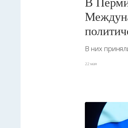
В Перми
Междуна
политич
В них принял
22 мая