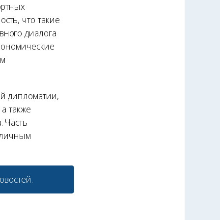
ортных
сть, что такие
вного диалога
экономические
ом
ой дипломатии,
 а также
. Часть
о личным
овостей.