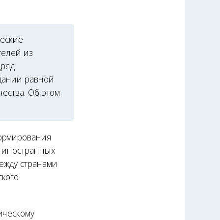
еские
телей из
дряд
дании равной
ества. Об этом
формирования
р иностранных
между странами
ского
ическому