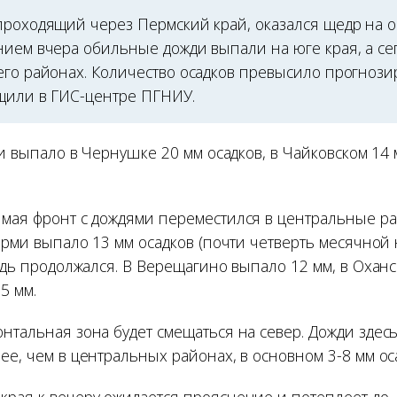
проходящий через Пермский край, оказался щедр на о
нием вчера обильные дожди выпали на юге края, а се
его районах. Количество осадков превысило прогноз
щили в ГИС-центре ПГНИУ.
тки выпало в Чернушке 20 мм осадков, в Чайковском 14
 мая фронт с дождями переместился в центральные р
Перми выпало 13 мм осадков (почти четверть месячной 
ождь продолжался. В Верещагино выпало 12 мм, в Оханск
5 мм.
нтальная зона будет смещаться на север. Дожди здес
ее, чем в центральных районах, в основном 3-8 мм ос