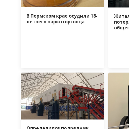
В Пермском крае осудили 18-
Жител
летнего наркоторговца
потер
общен
Определился подрядчик