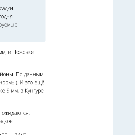
садки.
годня
ируемые
 мм, в Ножовке
айоны. По данным
нормы). И это ещё
е 9 мм, в Кунгуре
ь ожидаются,
адков.