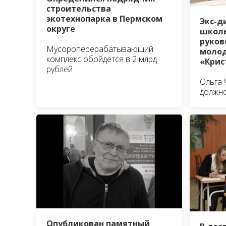
строительства
экотехнопарка в Пермском
Экс-д
округе
школы
руко
Мусороперерабатывающий
молод
комплекс обойдётся в 2 млрд
«Крис
рублей
Ольга 
должно
Опубликован памятный