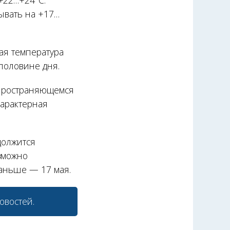
+22…+24°С.
ывать на +17…
ная температура
половине дня.
аспространяющемся
характерная
должится
зможно
раньше — 17 мая.
овостей.