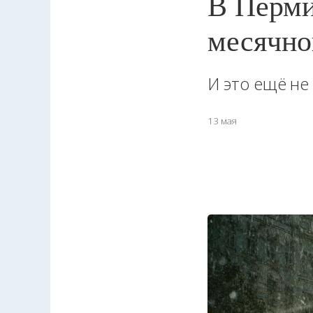
В Перми
месячно
И это ещё не
13 мая