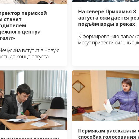
На севере Прикамья 8
иректор пермской
августа ожидается ре
 станет
подъём воды в реках
водителем
ёжного центра
К формированию паводк
талл»
могут привести сильные 
Чечулина вступит в новую
сть до конца августа
Пермякам рассказали 
способах голосования 