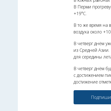
В южных районах 
В Перми прогреву
+19°С.
В то же время на 
воздуха около +1
В четверг днём уж
из Средней Азии. 
для середины лета
В четверг днём б
с достижением пи
достижение отметк
Подпиши