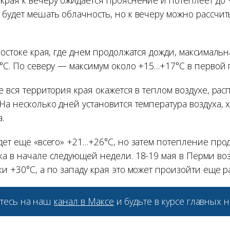
края к вечеру ожидается прояснение и потеплеет до 
 будет мешать облачность, но к вечеру можно рассчит
востоке края, где днем продолжатся дожди, максималь
0°С. По северу — максимум около +15…+17°С в первой 
е вся территория края окажется в теплом воздухе, р
На несколько дней установится температура воздуха, 
.
удет ещё «всего» +21…+26°С, но затем потепление про
ка в начале следующей недели. 18-19 мая в Перми во
и +30°С, а по западу края это может произойти еще 
тесь на наш
канал в Максе
и будьте в курсе главных н