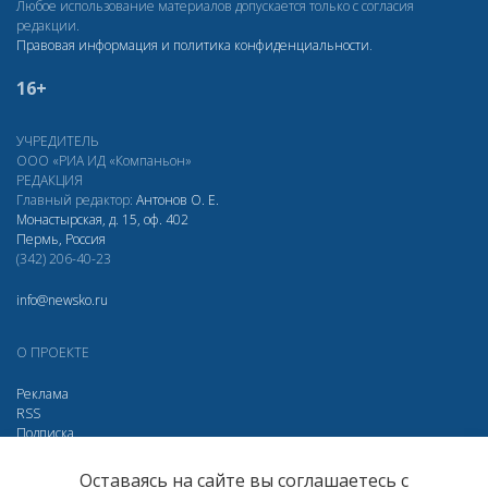
Любое использование материалов допускается только с согласия
редакции.
Правовая информация и политика конфиденциальности
.
16+
УЧРЕДИТЕЛЬ
ООО «РИА ИД «Компаньон»
РЕДАКЦИЯ
Главный редактор:
Антонов О. Е.
Монастырская, д. 15, оф. 402
Пермь, Россия
(342) 206-40-23
info@newsko.ru
О ПРОЕКТЕ
Реклама
RSS
Подписка
Дзен
Макс
Вконтакте
Одноклассники
Оставаясь на сайте вы соглашаетесь с