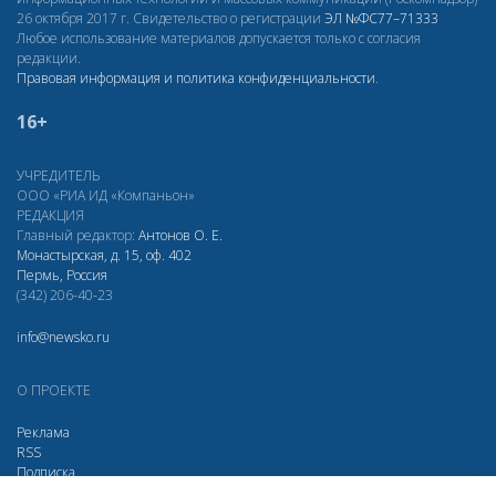
26 октября 2017 г. Свидетельство о регистрации
ЭЛ
№ФС77–71333
Любое использование материалов допускается только с согласия
редакции.
Правовая информация и политика конфиденциальности
.
16+
УЧРЕДИТЕЛЬ
ООО «РИА ИД «Компаньон»
РЕДАКЦИЯ
Главный редактор:
Антонов О. Е.
Монастырская, д. 15, оф. 402
Пермь, Россия
(342) 206-40-23
info@newsko.ru
О ПРОЕКТЕ
Реклама
RSS
Подписка
Дзен
Макс
Вконтакте