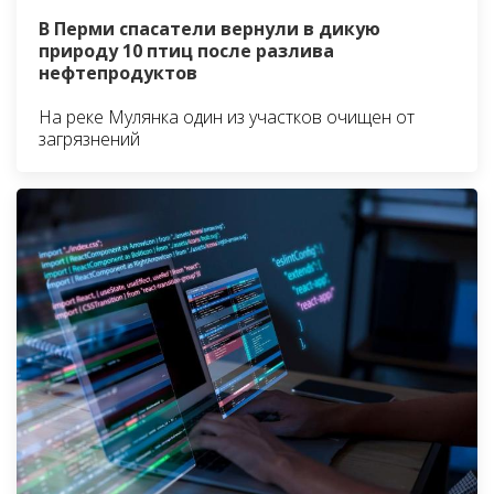
В Перми спасатели вернули в дикую
природу 10 птиц после разлива
нефтепродуктов
На реке Мулянка один из участков очищен от
загрязнений