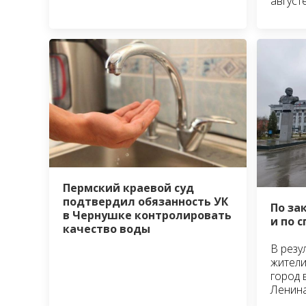
август
Пермский краевой суд
подтвердил обязанность УК
По за
в Чернушке контролировать
и по 
качество воды
В резу
жители
город 
Ленин