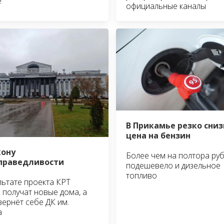
е
официальные каналы
В Прикамье резко сни
цена на бензин
кону
Более чем на полтора ру
справедливости
подешевело и дизельное
топливо
льтате проекта КРТ
 получат новые дома, а
вернёт себе ДК им.
а