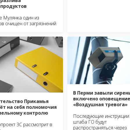
 разлива
продуктов
е Мулянка один из
ов очищен от загрязнений
В Перми завыли сирен
включено оповещени
тельство Прикамья
«Воздушная тревога»
ёт на себя полномочия
мельному контролю
Последующие инструкции
штаба ГО будут
проект ЗС рассмотрит в
распространяться через