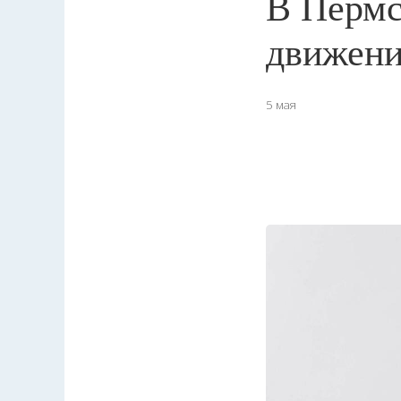
В Пермс
движени
5 мая