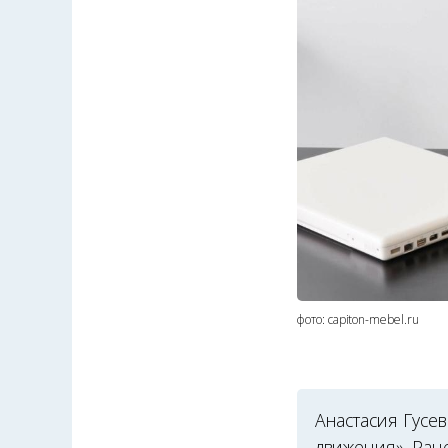
фото: capiton-mebel.ru
Анастасия Гусе
движения». Ран