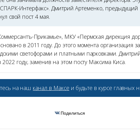
«СПАРК-Интерфакс». Дмитрий Артеменко, предыдущий 
ул свой пост 4 мая.
Коммерсантъ-Прикамье», МКУ «Пермская дирекция до
сновано в 2011 году. До этого момента организация з
дскими светофорами и платными парковками. Дмитрий
 2022 году, заменив на этом посту Максима Киса.
тесь на наш
канал в Максе
и будьте в курсе главных н
Поделиться