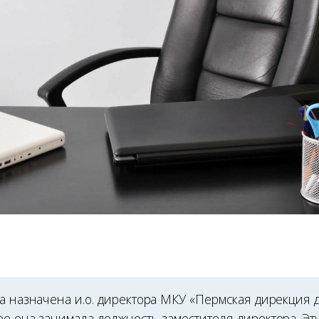
ва назначена и.о. директора МКУ «Пермская дирекция
ее она занимала должность заместителя директора. Э