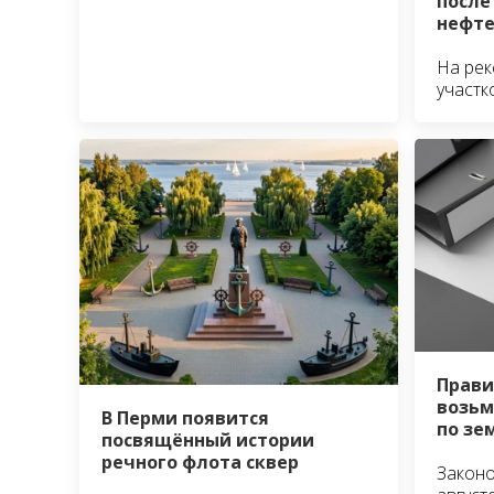
после
нефте
На рек
участк
Прави
возьм
В Перми появится
по зе
посвящённый истории
речного флота сквер
Законо