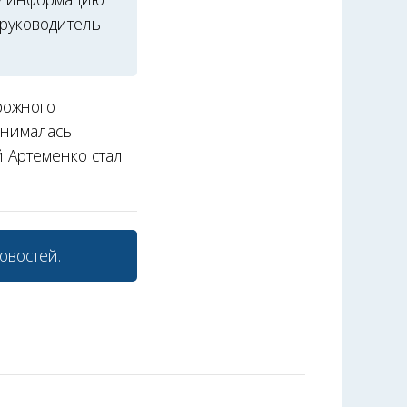
руководитель
рожного
анималась
 Артеменко стал
овостей.