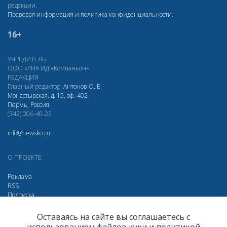
редакции.
Правовая информация и политика конфиденциальности
.
16+
УЧРЕДИТЕЛЬ
ООО «РИА ИД «Компаньон»
РЕДАКЦИЯ
Главный редактор:
Антонов О. Е.
Монастырская, д. 15, оф. 402
Пермь, Россия
(342) 206-40-23
info@newsko.ru
О ПРОЕКТЕ
Реклама
RSS
Подписка
Дзен
Макс
Вконтакте
Одноклассники
Оставаясь на сайте вы соглашаетесь с