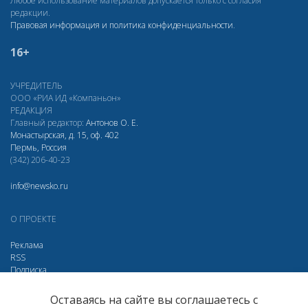
Любое использование материалов допускается только с согласия
редакции.
Правовая информация и политика конфиденциальности
.
16+
УЧРЕДИТЕЛЬ
ООО «РИА ИД «Компаньон»
РЕДАКЦИЯ
Главный редактор:
Антонов О. Е.
Монастырская, д. 15, оф. 402
Пермь, Россия
(342) 206-40-23
info@newsko.ru
О ПРОЕКТЕ
Реклама
RSS
Подписка
Дзен
МАХ
Вконтакте
Одноклассники
Оставаясь на сайте вы соглашаетесь с