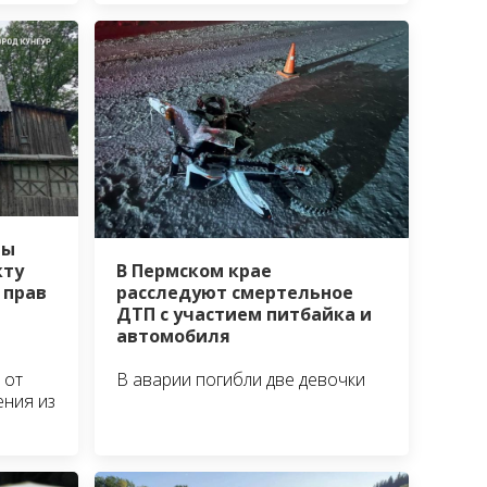
ны
В Пермском крае
кту
расследуют смертельное
 прав
ДТП с участием питбайка и
автомобиля
В аварии погибли две девочки
 от
ения из