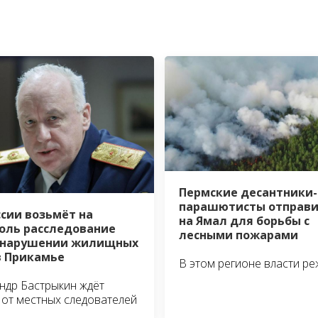
Пермские десантники-
парашютисты отправи
ссии возьмёт на
на Ямал для борьбы с
оль расследование
лесными пожарами
 нарушении жилищных
в Прикамье
В этом регионе власти р
ндр Бастрыкин ждёт
 от местных следователей