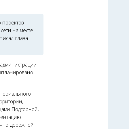
 проектов
сети на месте
писал глава
в администрации
запланировано
иториального
рритории,
цами Подгорной,
ументацию
ично-дорожной