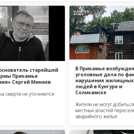
В Прикамье возбужде
основатель старейшей
уголовные дела по фа
ирмы Прикамья
нарушения жилищных
зия» Сергей Минаев
людей в Кунгуре и
Соликамске
а смерти не уточняется
Жители не могут добиться
местных властей пересел
аварийного жилья