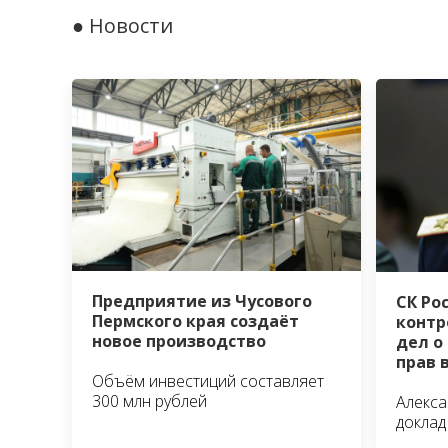
● Новости
Предприятие из Чусового
СК Ро
Пермского края создаёт
контр
новое производство
дел о
прав 
Объём инвестиций составляет
300 млн рублей
Алекса
доклад