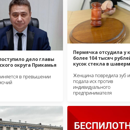
Пермячка отсудила у 
более 104 тысяч рубле
 поступило дело главы
кусок стекла в шавер
ского округа Прикамья
Женщина повредила зуб и
виняется в превышении
подала иск против
мочий
индивидуального
предпринимателя