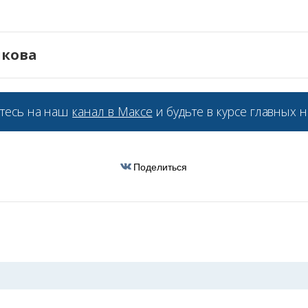
икова
тесь на наш
канал в Максе
и будьте в курсе главных н
Поделиться