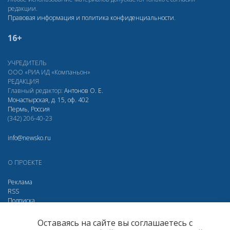
редакции.
Правовая информация и политика конфиденциальности
.
16+
УЧРЕДИТЕЛЬ
ООО «РИА ИД «Компаньон»
РЕДАКЦИЯ
Главный редактор:
Антонов О. Е.
Монастырская, д. 15, оф. 402
Пермь, Россия
(342) 206-40-23
info@newsko.ru
О ПРОЕКТЕ
Реклама
RSS
Подписка
Дзен
Макс
Вконтакте
Одноклассники
Оставаясь на сайте вы соглашаетесь с