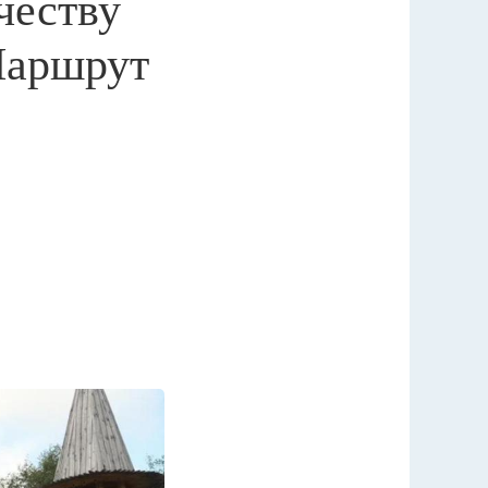
честву
Маршрут