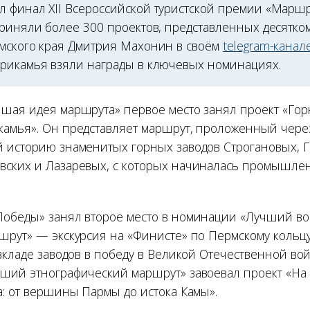
 финал XII Всероссийской туристской премии «Маршру
приняли более 300 проектов, представленных десятко
мского края Дмитрия Махонин в своём
telegram-канал
рикамья взяли награды в ключевых номинациях.
шая идея маршрута» первое место занял проект «Гор
амья». Он представляет маршрут, проложенный чере
 историю знаменитых горных заводов Строгановых, 
ских и Лазаревых, с которых начиналась промышле
обеды» занял второе место в номинации «Лучший во
шрут» — экскурсия на «Финисте» по Пермскому кольцу,
вкладе заводов в победу в Великой Отечественной во
ший этнографический маршрут» завоевал проект «На 
а: от вершины Пармы до истока Камы».