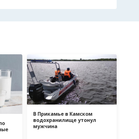
В Прикамье в Камском
водохранилище утонул
по
мужчина
ные