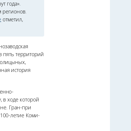
т года».
м регионов.
е
отметил,
нозаводская
з пять территорий
Голицыных,
нная история
енно-
 в ходе которой
йне. Гран-при
100-летие Коми-