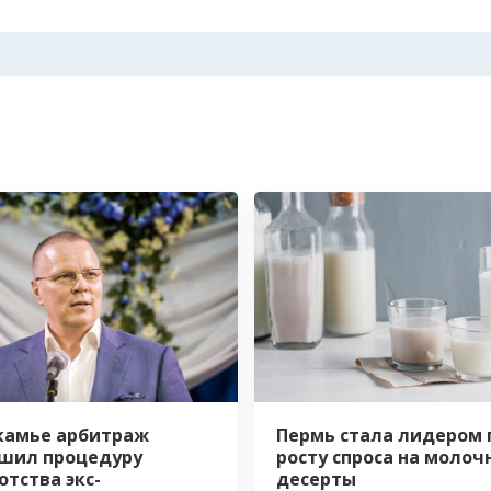
камье арбитраж
Пермь стала лидером 
шил процедуру
росту спроса на молоч
отства экс-
десерты