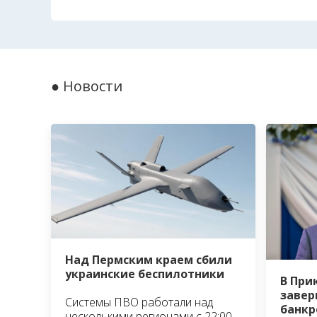
● Новости
Над Пермским краем сбили
украинские беспилотники
В При
завер
Системы ПВО работали над
банкр
несколькими регионами с 22:00