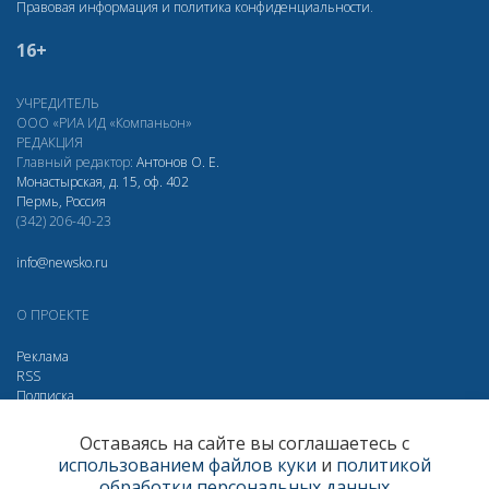
Правовая информация и политика конфиденциальности
.
16+
УЧРЕДИТЕЛЬ
ООО «РИА ИД «Компаньон»
РЕДАКЦИЯ
Главный редактор:
Антонов О. Е.
Монастырская, д. 15, оф. 402
Пермь, Россия
(342) 206-40-23
info@newsko.ru
О ПРОЕКТЕ
Реклама
RSS
Подписка
Дзен
Макс
Вконтакте
Одноклассники
Оставаясь на сайте вы соглашаетесь с
использованием файлов куки
и
политикой
Яндекс.Метрика за 30 дней
обработки персональных данных