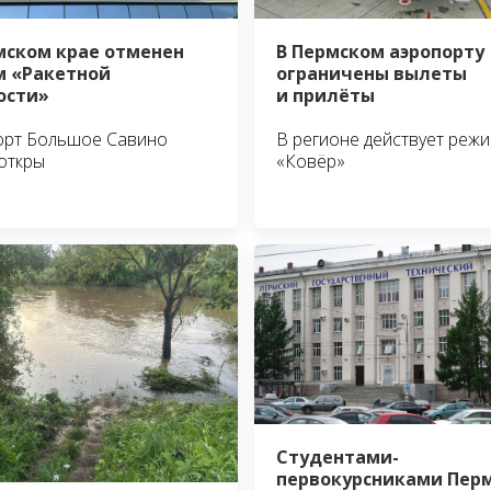
мском крае отменен
В Пермском аэропорту
 «Ракетной
ограничены вылеты
ости»
и прилёты
орт Большое Савино
В регионе действует реж
откры
«Ковёр»
Студентами-
первокурсниками Пер