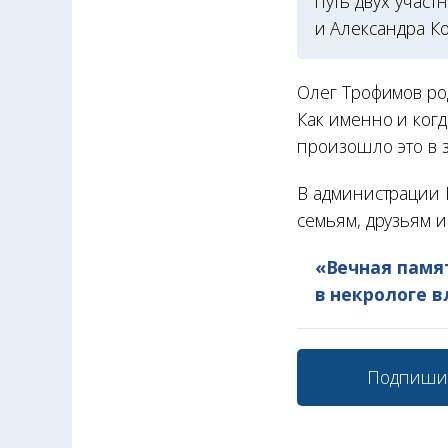
путь двух учас
и Александра К
Олег Трофимов род
Как именно и когд
произошло это в 
В администрации 
семьям, друзьям и
«Вечная памят
в некрологе в
Подпиши