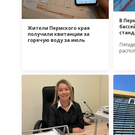
В Пер
бассе
Жители Пермского края
станд
получили квитанции за
горячую воду за июль
Пятид
распо