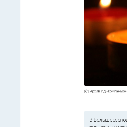
Архив ИД «Компаньон
В Большесоснов