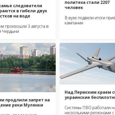
политеха стали 2207
камье следователи
человек
раются в гибели двух
стков на воде
В вузе подвели итоги при
кампании
ии произошли 3 августа в
и Чердыни
Над Пермским краем 
украинские беспилотн
ми продлили запрет на
ение реки Мулянки
Системы ПВО работали н
несколькими регионами с 