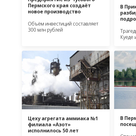
Пермского края создаёт
В При
новое производство
разби
подро
Объём инвестиций составляет
300 млн рублей
Трагед
Куеде 
В Пер
Цеху агрегата аммиака №1
посещ
филиала «Азот»
исполнилось 50 лет