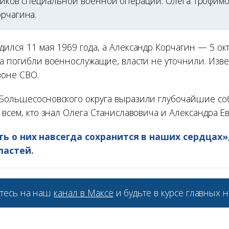
тников специальной военной операции: Олега Трофим
орчагина.
ился 11 мая 1969 года, а Александр Корчагин — 5 окт
а погибли военнослужащие, власти не уточнили. Извес
зоне СВО.
Большесосновского округа выразили глубочайшие с
 всем, кто знал Олега Станиславовича и Александра Е
ь о них навсегда сохранится в наших сердцах»
ластей.
тесь на наш
канал в Максе
и будьте в курсе главных н