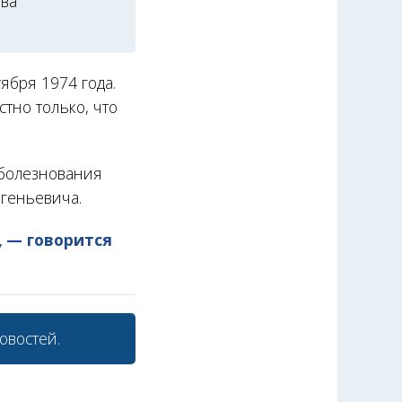
ова
ября 1974 года.
тно только, что
оболезнования
вгеньевича.
, — говорится
овостей.