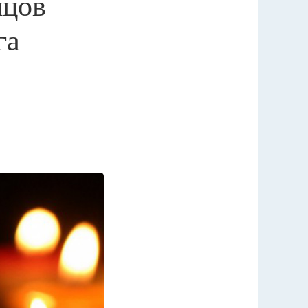
йцов
га