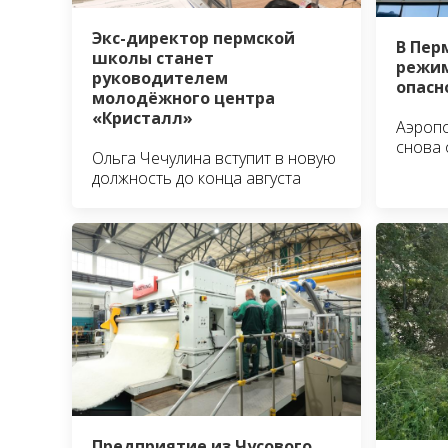
Экс-директор пермской
В Пер
школы станет
режим
руководителем
опасн
молодёжного центра
«Кристалл»
Аэроп
снова 
Ольга Чечулина вступит в новую
должность до конца августа
Предприятие из Чусового