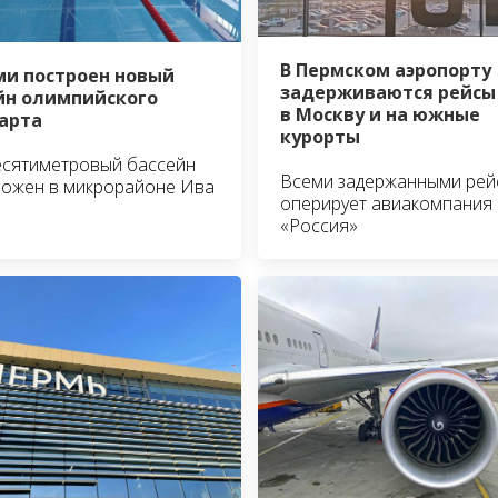
В Пермском аэропорту
ми построен новый
задерживаются рейсы
йн олимпийского
в Москву и на южные
арта
курорты
есятиметровый бассейн
Всеми задержанными рей
ложен в микрорайоне Ива
оперирует авиакомпания
«Россия»