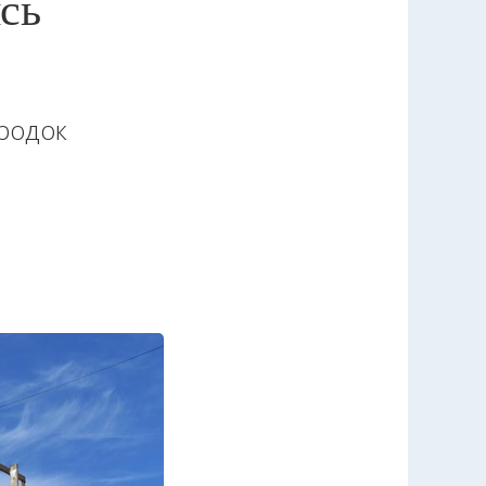
сь
родок