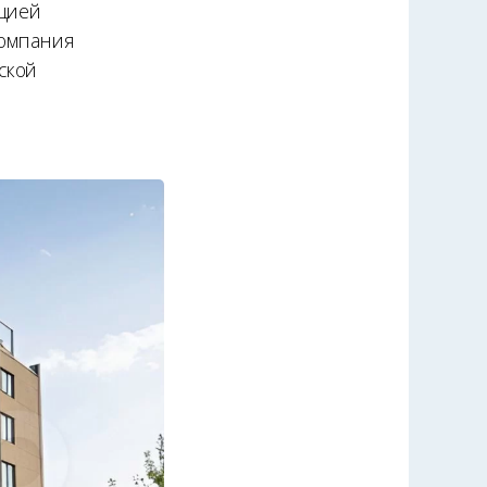
ацией
компания
ской