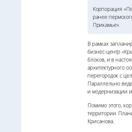
Корпорация «Пе
ранее пермского
Прикамье».
В рамках заплани
бизнес-центр «Кр
блоков, и в насто
архитектурного о
перегородок с це
Параллельно ведё
и модернизации 
Помимо этого, ко
территории. План
Крисанова.