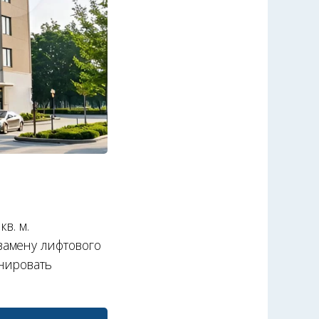
в. м.
замену лифтового
онировать