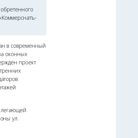
иобретенного
 «Коммерснатъ-
ан в современный
на оконных
верждён проект
утренних
аторов.
этажей
рилегающей
оны ул.