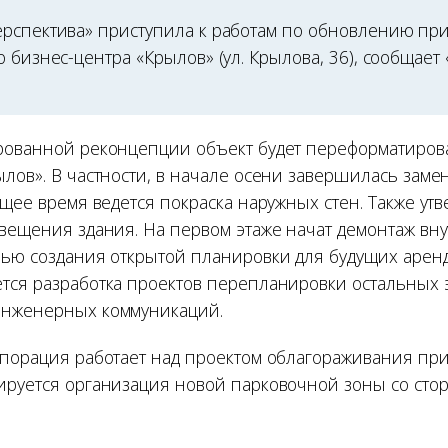
рспектива» приступила к работам по обновлению пр
 бизнес-центра «Крылов» (ул. Крылова, 36), сообщает
рованной реконцепции объект будет переформатиров
ылов». В частности, в начале осени завершилась заме
ящее время ведется покраска наружных стен. Также ут
свещения здания. На первом этаже начат демонтаж вн
лью создания открытой планировки для будущих аренд
тся разработка проектов перепланировки остальных 
инженерных коммуникаций.
рпорация работает над проектом облагораживания п
ируется организация новой парковочной зоны со стор