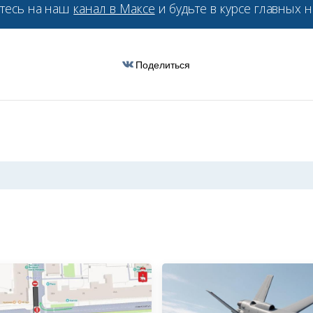
тесь на наш
канал в Максе
и будьте в курсе главных н
Поделиться