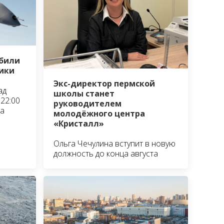
сбили
ики
Экс-директор пермской
ад
школы станет
22:00
руководителем
та
молодёжного центра
«Кристалл»
Ольга Чечулина вступит в новую
должность до конца августа