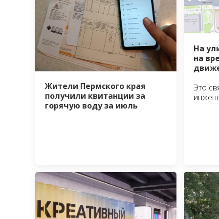
На ул
на вр
движе
Жители Пермского края
Это св
получили квитанции за
инжен
горячую воду за июль