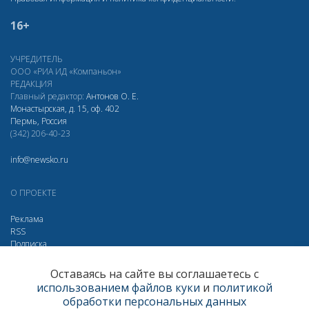
16+
УЧРЕДИТЕЛЬ
ООО «РИА ИД «Компаньон»
РЕДАКЦИЯ
Главный редактор:
Антонов О. Е.
Монастырская, д. 15, оф. 402
Пермь, Россия
(342) 206-40-23
info@newsko.ru
О ПРОЕКТЕ
Реклама
RSS
Подписка
Дзен
Макс
Вконтакте
Одноклассники
Оставаясь на сайте вы соглашаетесь с
использованием файлов куки
и
политикой
Яндекс.Метрика за 30 дней
обработки персональных данных
Визиты
289807