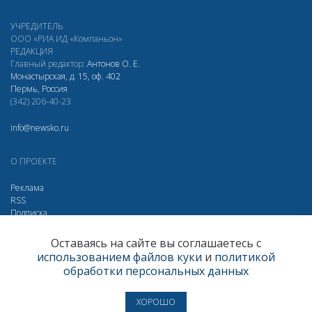
УЧРЕДИТЕЛЬ
ООО «РИА ИД «Компаньон»
РЕДАКЦИЯ
Главный редактор:
Антонов О. Е.
Монастырская, д. 15, оф. 402
Пермь, Россия
(342) 206-40-23
info@newsko.ru
О ПРОЕКТЕ
Реклама
RSS
Подписка
Дзен
МАХ
Вконтакте
Одноклассники
Оставаясь на сайте вы соглашаетесь с
использованием файлов куки
и
политикой
Яндекс.Метрика за 30 дней
обработки персональных данных
Визиты
289807
Просмотры
450203
Пользователи
198211
ХОРОШО