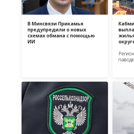
В Минсвязи Прикамья
Кабми
предупредили о новых
выпла
схемах обмана с помощью
жилья
ИИ
округ
Регион
павод