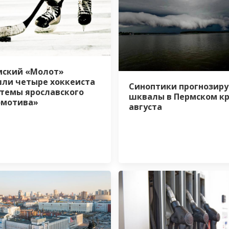
мский «Молот»
ли четыре хоккеиста
Синоптики прогнозир
стемы ярославского
шквалы в Пермском кр
омотива»
августа