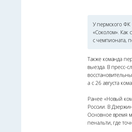
У пермского ФК 
«Соколом». Как 
с чемпионата, п
Также команда пе
выезда. В пресс-с
восстановительные
а с 26 августа ко
Ранее «Новый ком
России. В Дзержи
Основное время м
пенальти, где точ