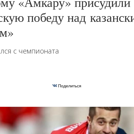
му «Амкару» присудили
скую победу над казанск
ом»
лся с чемпионата
Поделиться