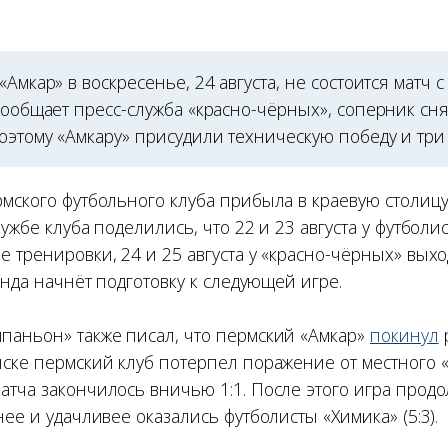
«Амкар» в воскресенье, 24 августа, не состоится матч с
сообщает пресс-служба «красно-чёрных», соперник сн
оэтому «Амкару» присудили техническую победу и три 
рмского футбольного клуба прибыла в краевую столиц
лужбе клуба поделились, что 22 и 23 августа у футболис
 тренировки, 24 и 25 августа у «красно-чёрных» вых
манда начнёт подготовку к следующей игре.
паньон» также писал, что пермский «Амкар»
покинул
нске пермский клуб потерпел поражение от местного «
атча закончилось вничью 1:1. После этого игра прод
нее и удачливее оказались футболисты «Химика» (5:3).