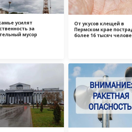
камье усилят
От укусов клещей в
ственность за
Пермском крае постра
тельный мусор
более 16 тысяч челове