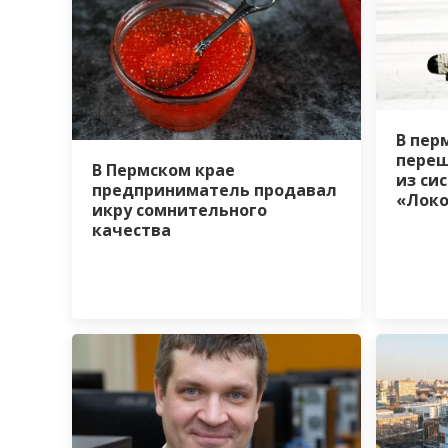
В пер
переш
В Пермском крае
из си
предприниматель продавал
«Лок
икру сомнительного
качества