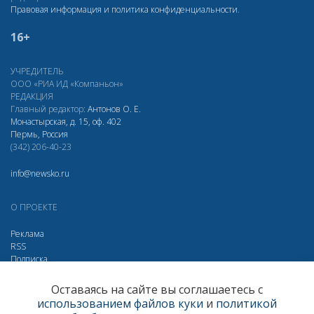
Правовая информация и политика конфиденциальности
.
16+
УЧРЕДИТЕЛЬ
ООО «РИА ИД «Компаньон»
РЕДАКЦИЯ
Главный редактор:
Антонов О. Е.
Монастырская, д. 15, оф. 402
Пермь, Россия
(342) 206-40-23
info@newsko.ru
О ПРОЕКТЕ
Реклама
RSS
Подписка
Дзен
Макс
Вконтакте
Одноклассники
Оставаясь на сайте вы соглашаетесь с
использованием файлов куки
и
политикой
Яндекс.Метрика за 30 дней