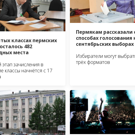
Пермякам рассказали 
способах голосования 
ятых классах пермских
сентябрьских выборах
осталось 482
дных места
Избиратели могут выбрат
трёх форматов
 этап зачисления в
е классы начнётся с 17
а