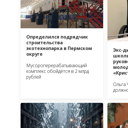
Определился подрядчик
строительства
экотехнопарка в Пермском
Экс-д
округе
школы
руко
Мусороперерабатывающий
молод
комплекс обойдётся в 2 млрд
«Крис
рублей
Ольга 
должно