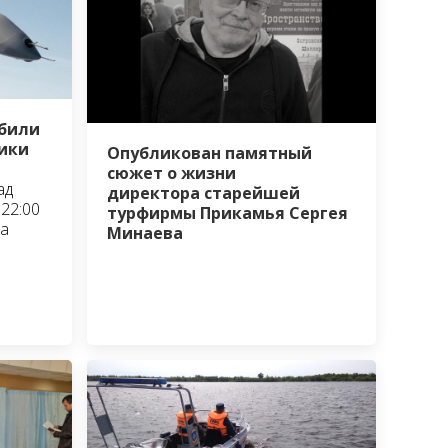
сбили
ики
Опубликован памятный
сюжет о жизни
ад
директора старейшей
22:00
турфирмы Прикамья Сергея
та
Минаева