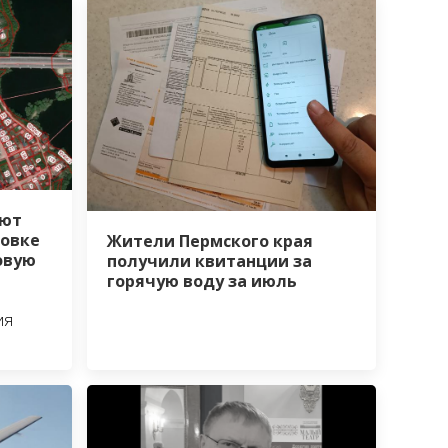
уют
ровке
Жители Пермского края
овую
получили квитанции за
горячую воду за июль
ия