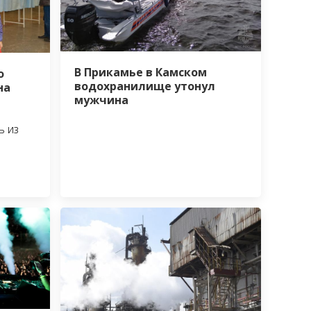
В Прикамье в Камском
о
водохранилище утонул
на
мужчина
ь из