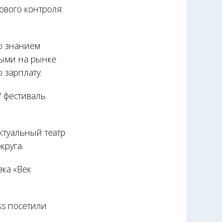
вого контроля:
о знанием
ными на рынке
 зарплату.
 фестиваль
ктуальный театр
круга.
вка «Век
ss посетили