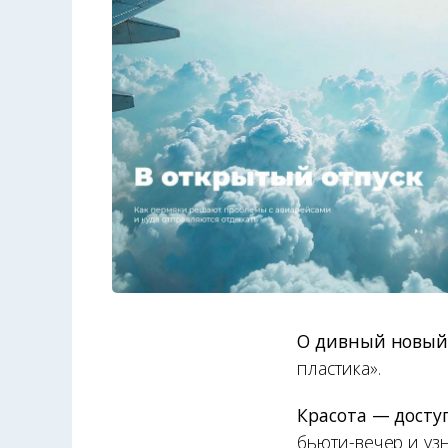
О дивный новы
пластика».
Красота — досту
бьюти-вечер и узн