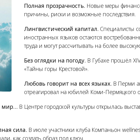
Полная прозрачность.
Новые меры финансо
причины, риски и возможные последствия.
Лингвистический капитал.
Специалисты с
иностранных языков остаются востребован
труда и могут рассчитывать на более высокую
Без оглядки на погоду.
В Губахе прошёл XIV
«Тайны горы Крестовой».
Любовь говорит на всех языках.
В Перми а
отреагировал на юбилей Коми-Пермяцкого о
й мир…
В Центре городской культуры открылась выста
пная сила.
В июле участники клуба Компаньон wellne
али, как создать образ под ключ.