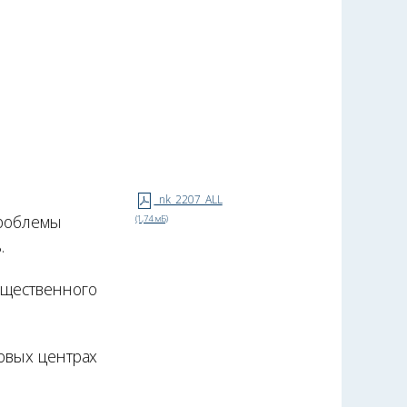
nk_2207_ALL
роблемы
(1,74 мБ)
.
щественного
овых центрах