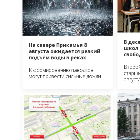
В дес
На севере Прикамья 8
школ 
августа ожидается резкий
свобо
подъём воды в реках
Второй
К формированию паводков
старши
могут привести сильные дожди
август