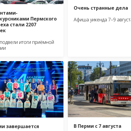
Очень странные дела
нтами-
курсниками Пермского
Афиша уикенда 7–9 август
еха стали 2207
ек
 подвели итоги приёмной
нии
В Перми с 7 августа
ми завершается