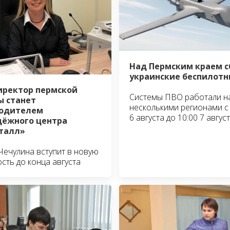
Над Пермским краем 
украинские беспилотн
иректор пермской
Системы ПВО работали н
 станет
несколькими регионами с 
водителем
6 августа до 10:00 7 авгус
ёжного центра
талл»
Чечулина вступит в новую
сть до конца августа