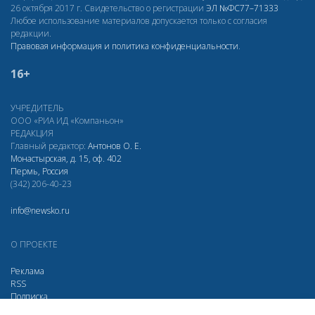
26 октября 2017 г. Свидетельство о регистрации
ЭЛ
№ФС77–71333
Любое использование материалов допускается только с согласия
редакции.
Правовая информация и политика конфиденциальности
.
16+
УЧРЕДИТЕЛЬ
ООО «РИА ИД «Компаньон»
РЕДАКЦИЯ
Главный редактор:
Антонов О. Е.
Монастырская, д. 15, оф. 402
Пермь, Россия
(342) 206-40-23
info@newsko.ru
О ПРОЕКТЕ
Реклама
RSS
Подписка
Дзен
Макс
Вконтакте