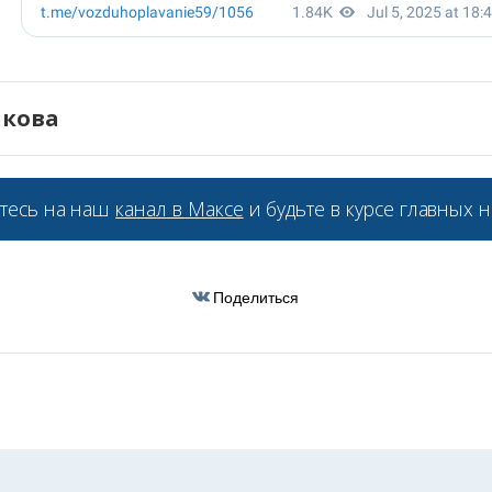
икова
тесь на наш
канал в Максе
и будьте в курсе главных н
Поделиться