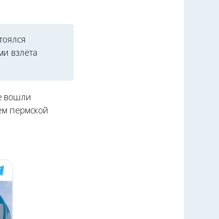
тоялся
ми взлёта
же вошли
ием пермской