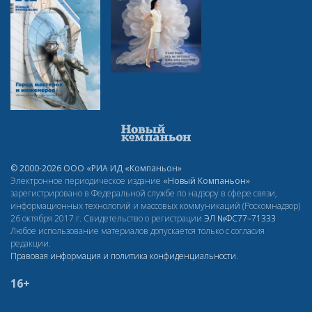
© 2000-2026 ООО «РИА ИД «Компаньон»
Электронное периодическое издание
«Новый Компаньон»
зарегистрировано в Федеральной службе по надзору в сфере связи,
информационных технологий и массовых коммуникаций (Роскомнадзор)
26 октября 2017 г. Свидетельство о регистрации
ЭЛ
№ФС77–71333
Любое использование материалов допускается только с согласия
редакции.
Правовая информация и политика конфиденциальности
.
16+