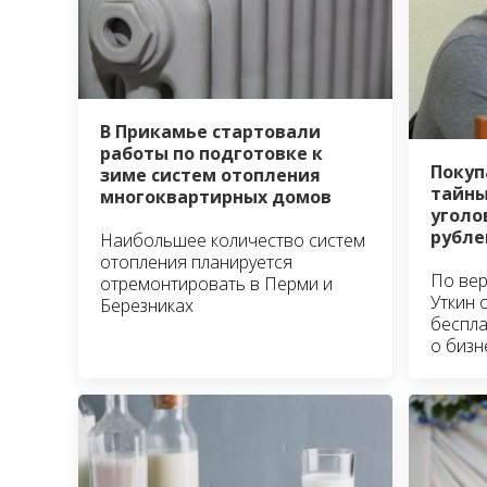
В Прикамье стартовали
работы по подготовке к
Покуп
зиме систем отопления
тайны
многоквартирных домов
уголо
рубле
Наибольшее количество систем
отопления планируется
По вер
отремонтировать в Перми и
Уткин 
Березниках
беспла
о бизн