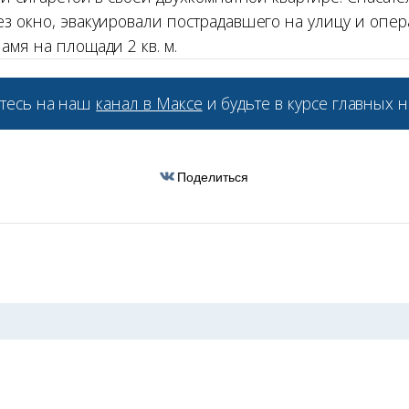
з окно, эвакуировали пострадавшего на улицу и опер
мя на площади 2 кв. м.
тесь на наш
канал в Максе
и будьте в курсе главных н
Поделиться