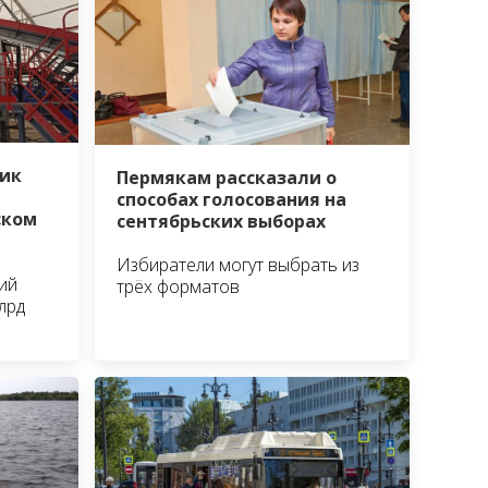
ик
Пермякам рассказали о
способах голосования на
ском
сентябрьских выборах
Избиратели могут выбрать из
ий
трёх форматов
лрд