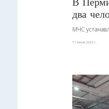
В Перми
два чел
МЧС устанав
11 июня 2025 г.