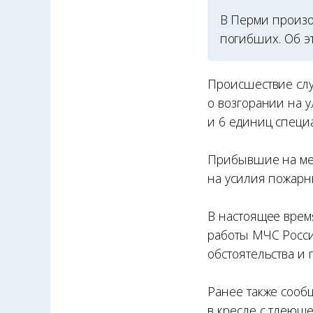
В Перми произо
погибших. Об э
Происшествие случ
о возгорании на 
и 6 единиц специ
Прибывшие на мес
на усилия пожарны
В настоящее врем
работы МЧС Росси
обстоятельства и
Ранее также сооб
в кресле с тлеющ