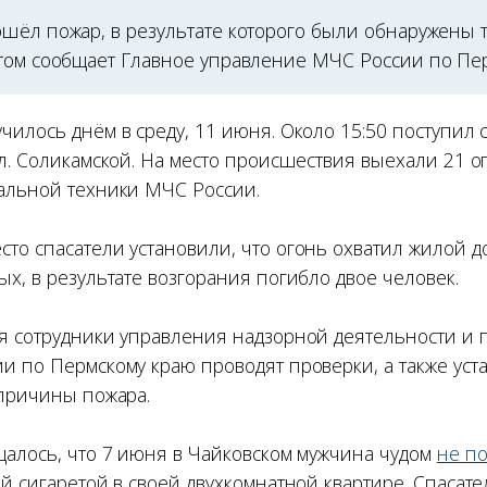
шёл пожар, в результате которого были обнаружены 
том сообщает Главное управление МЧС России по Пер
илось днём в среду, 11 июня. Около 15:50 поступил 
ул. Соликамской. На место происшествия выехали 21 
альной техники МЧС России.
то спасатели установили, что огонь охватил жилой д
х, в результате возгорания погибло двое человек.
я сотрудники управления надзорной деятельности и 
и по Пермскому краю проводят проверки, а также уст
 причины пожара.
щалось, что 7 июня в Чайковском мужчина чудом
не п
ей сигаретой в своей двухкомнатной квартире. Спасат