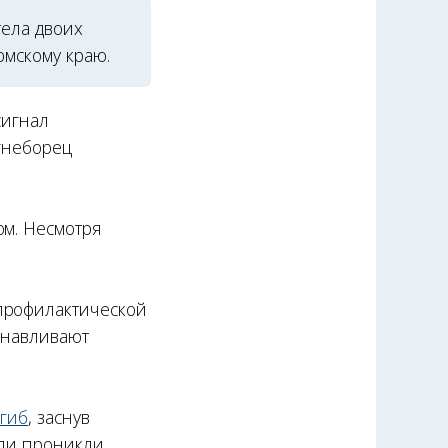
тела двоих
мскому краю.
сигнал
огнеборец
ом. Несмотря
профилактической
анавливают
огиб
, заснув
ели проникли