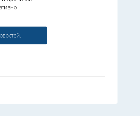
ативно
овостей.