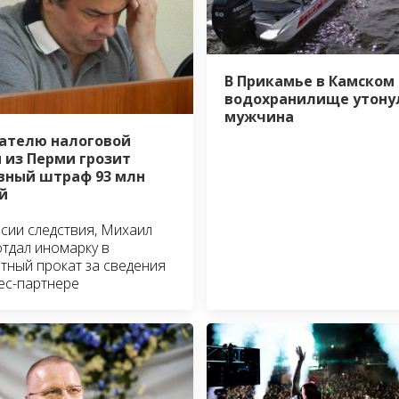
В Прикамье в Камском
водохранилище утону
мужчина
ателю налоговой
 из Перми грозит
вный штраф 93 млн
й
сии следствия, Михаил
отдал иномарку в
тный прокат за сведения
ес-партнере