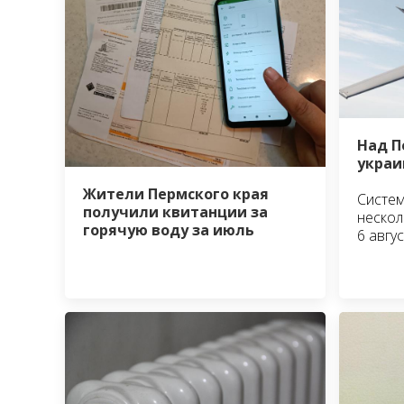
Над П
украи
Жители Пермского края
Систем
получили квитанции за
нескол
горячую воду за июль
6 авгус