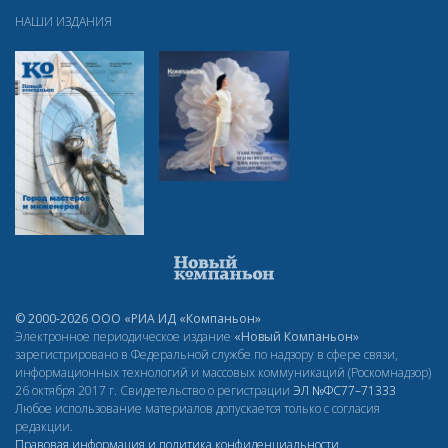
НАШИ ИЗДАНИЯ
© 2000-2026 ООО «РИА ИД «Компаньон»
Электронное периодическое издание
«Новый Компаньон»
зарегистрировано в Федеральной службе по надзору в сфере связи,
информационных технологий и массовых коммуникаций (Роскомнадзор)
26 октября 2017 г. Свидетельство о регистрации
ЭЛ
№ФС77–71333
Любое использование материалов допускается только с согласия
редакции.
Правовая информация и политика конфиденциальности
.