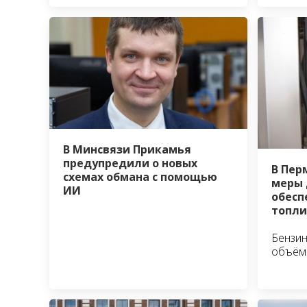
В Минсвязи Прикамья
предупредили о новых
В Пер
схемах обмана с помощью
меры 
ИИ
обесп
топл
Бензин
объём