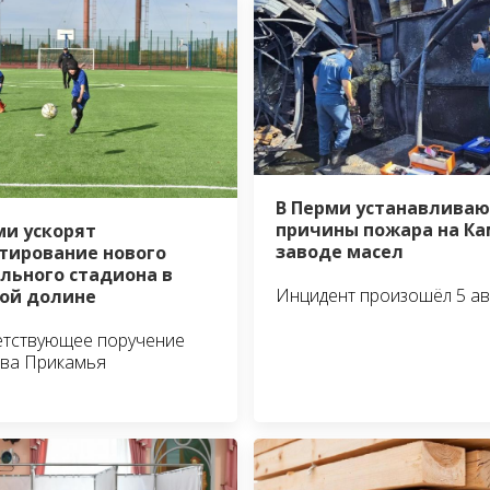
В Перми устанавливаю
причины пожара на К
ми ускорят
заводе масел
тирование нового
льного стадиона в
Инцидент произошёл 5 ав
ой долине
етствующее поручение
ава Прикамья