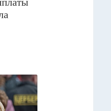
ыплаты
ла