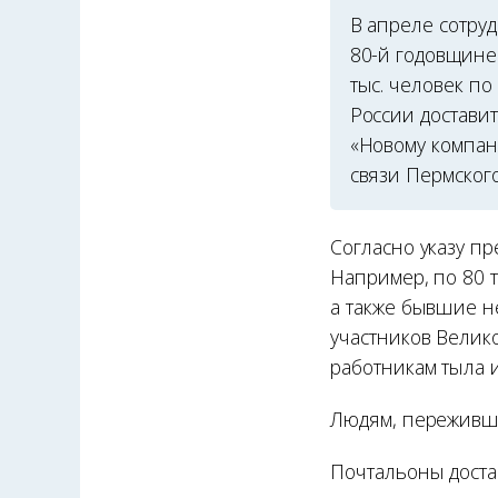
В апреле сотру
80-й годовщине
тыс. человек по
России достави
«Новому компан
связи Пермского
Согласно указу пр
Например, по 80 
а также бывшие н
участников Велик
работникам тыла 
Людям, переживши
Почтальоны дост