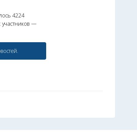
лось 4224
х участников —
востей.