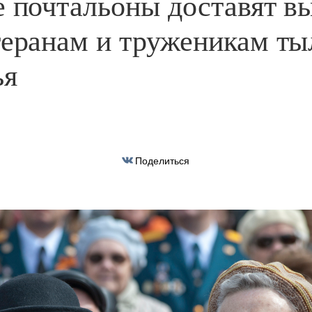
е почтальоны доставят в
теранам и труженикам ты
ья
Поделиться