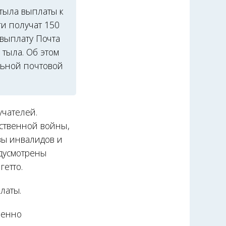
 тыла выплаты к
и получат 150
 выплату Почта
тыла. Об этом
льной почтовой
учателей.
ественной войны,
вы инвалидов и
едусмотрены
етто.
латы.
венно