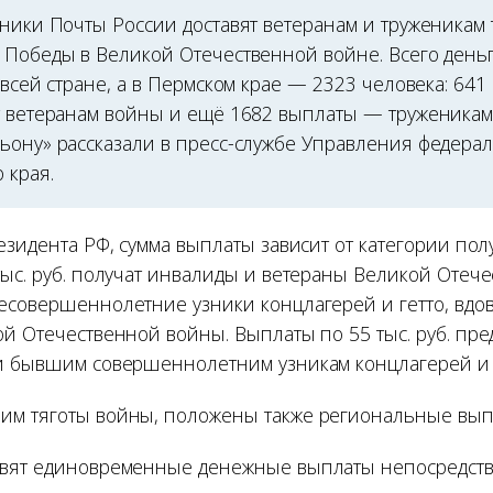
дники Почты России доставят ветеранам и труженикам
 Победы в Великой Отечественной войне. Всего деньг
 всей стране, а в Пермском крае — 2323 человека: 641
т ветеранам войны и ещё 1682 выплаты — труженикам 
ьону» рассказали в пресс-службе Управления федера
 края.
езидента РФ, сумма выплаты зависит от категории пол
тыс. руб. получат инвалиды и ветераны Великой Отеч
есовершеннолетние узники концлагерей и гетто, вдо
ой Отечественной войны. Выплаты по 55 тыс. руб. пр
и бывшим совершеннолетним узникам концлагерей и г
м тяготы войны, положены также региональные вып
авят единовременные денежные выплаты непосредст