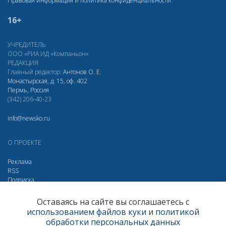
Правовая информация и политика конфиденциальности
.
16+
УЧРЕДИТЕЛЬ
ООО «РИА ИД «Компаньон»
РЕДАКЦИЯ
Главный редактор:
Антонов О. Е.
Монастырская, д. 15, оф. 402
Пермь, Россия
(342) 206-40-23
info@newsko.ru
О ПРОЕКТЕ
Реклама
RSS
Подписка
Дзен
Макс
Вконтакте
Одноклассники
Оставаясь на сайте вы соглашаетесь с
использованием файлов куки
и
политикой
Яндекс.Метрика за 30 дней
обработки персональных данных