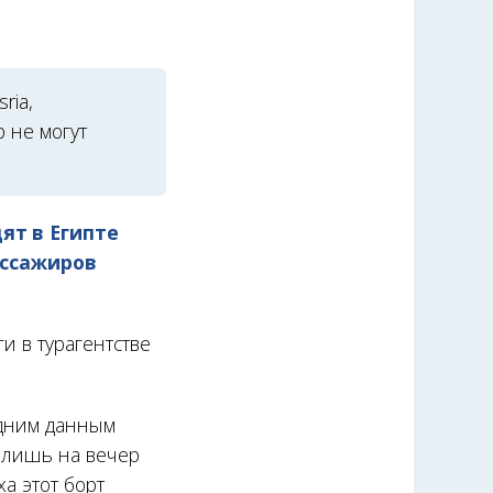
ria,
 не могут
ят в Египте
ассажиров
и в турагентстве
едним данным
 лишь на вечер
а этот борт