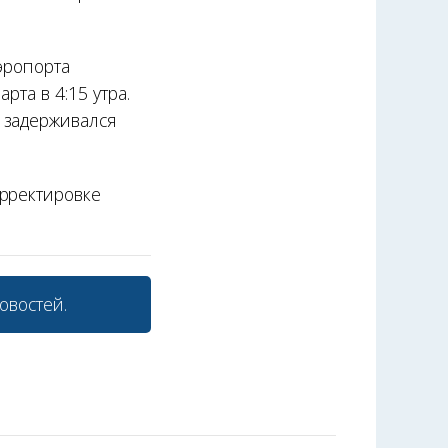
эропорта
рта в 4:15 утра.
 задерживался
орректировке
овостей.