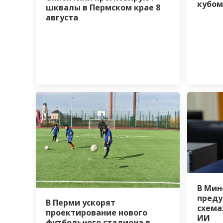
кубом
шквалы в Пермском крае 8
августа
В Мин
преду
В Перми ускорят
схема
проектирование нового
ИИ
футбольного стадиона в