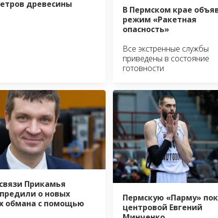
етров древесины
В Пермском крае объя
режим «Ракетная
опасность»
Все экстренные службы
приведены в состояние
готовности
связи Прикамья
предили о новых
Пермскую «Парму» по
х обмана с помощью
центровой Евгений
Минченко