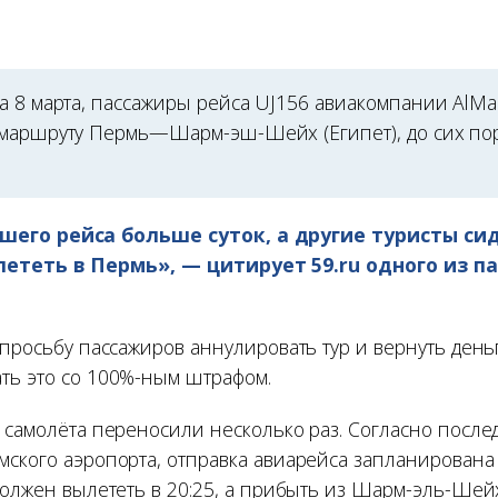
 8 марта, пассажиры рейса UJ156 авиакомпании AlMas
маршруту Пермь—Шарм-эш-Шейх (Египет), до сих пор
его рейса больше суток, а другие туристы сид
лететь в Пермь», — цитирует 59.ru одного из п
 просьбу пассажиров аннулировать тур и вернуть деньг
ть это со 100%-ным штрафом.
у самолёта переносили несколько раз. Согласно посл
мского аэропорта, отправка авиарейса запланирована
должен вылететь в 20:25, а прибыть из Шарм-эль-Шейх