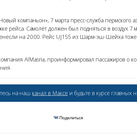
«Новый компаньон», 7 марта пресс-служба пермского а
ке рейса. Самолёт должен был подняться в воздух 7 ма
енесли на 20:00. Рейс UJ155 из Шарм-эш-Шейха тоже
компания AlMasria, проинформировал пассажиров о к
ния.
тесь на наш
канал в Максе
и будьте в курсе главных н
Поделиться