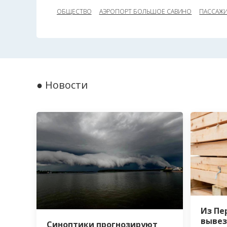
ОБЩЕСТВО
АЭРОПОРТ БОЛЬШОЕ САВИНО
ПАССАЖИ
● Новости
Из Пе
вывез
Синоптики прогнозируют