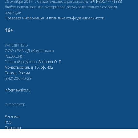
26 октября 2017 г. Свидетельство о регистрации
ЭЛ
№ФС77–71333
Любое использование материалов допускается только с согласия
редакции.
Правовая информация и политика конфиденциальности
.
16+
УЧРЕДИТЕЛЬ
ООО «РИА ИД «Компаньон»
РЕДАКЦИЯ
Главный редактор:
Антонов О. Е.
Монастырская, д. 15, оф. 402
Пермь, Россия
(342) 206-40-23
info@newsko.ru
О ПРОЕКТЕ
Реклама
RSS
Подписка
Дзен
Макс
Вконтакте