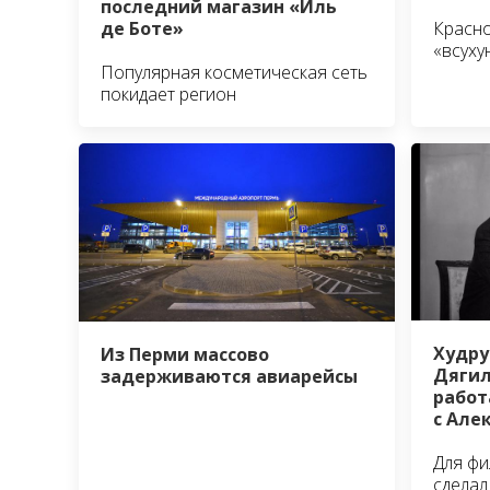
последний магазин «Иль
де Боте»
Красно
«всуху
Популярная косметическая сеть
покидает регион
Худру
Из Перми массово
Дягил
задерживаются авиарейсы
работ
с Але
Для фи
сделал