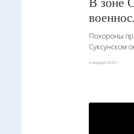
В зоне 
военнос
Похороны про
Суксунском о
6 января 2025 г.