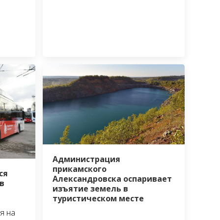
Администрация
прикамского
ся
Александровска оспаривает
в
изъятие земель в
туристическом месте
я на