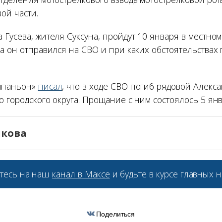
ой части.
Гусева, жителя Суксуна, пройдут 10 января в местном
а он отправился на СВО и при каких обстоятельствах 
мпаньон»
писал
, что в ходе СВО погиб рядовой Алек
 городского округа. Прощание с ним состоялось 5 янв
икова
тесь на наш
канал в Максе
и будьте в курсе главных н
Поделиться