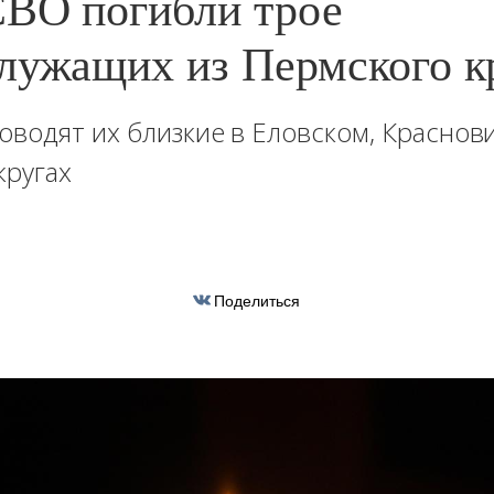
СВО погибли трое
лужащих из Пермского к
водят их близкие в Еловском, Красно
кругах
Поделиться