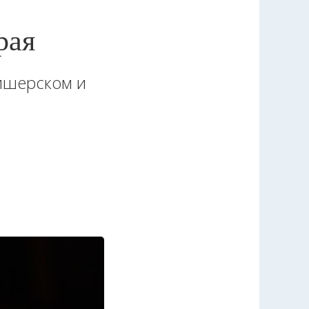
рая
вишерском и