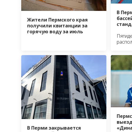
В Пер
бассе
Жители Пермского края
станд
получили квитанции за
горячую воду за июль
Пятид
распо
Пермс
выезд
В Перми закрывается
«Дина