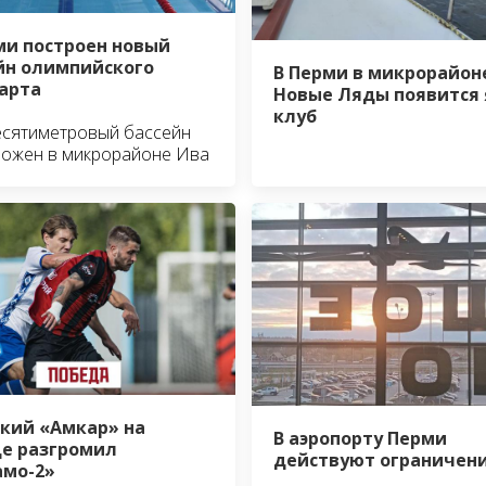
ми построен новый
йн олимпийского
В Перми в микрорайон
арта
Новые Ляды появится 
клуб
есятиметровый бассейн
ложен в микрорайоне Ива
кий «Амкар» на
В аэропорту Перми
е разгромил
действуют ограничен
мо-2»