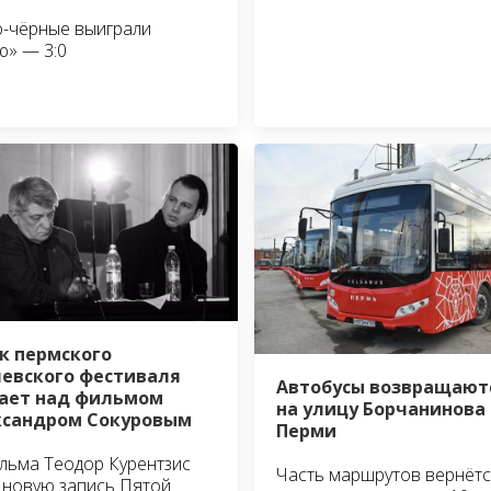
-чёрные выиграли
ю» — 3:0
к пермского
евского фестиваля
Автобусы возвращают
ает над фильмом
на улицу Борчанинова 
ксандром Сокуровым
Перми
льма Теодор Курентзис
Часть маршрутов вернётс
 новую запись Пятой