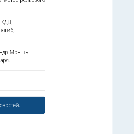
 КДЦ.
погиб,
сандр Моншь
аря.
овостей.