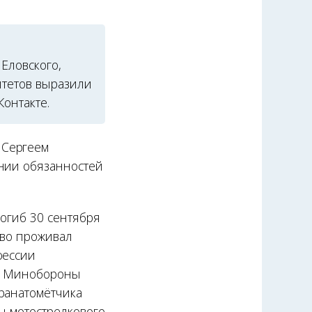
Еловского,
итетов выразили
онтакте.
 Сергеем
ении обязанностей
погиб 30 сентября
ово проживал
фессии
 с Минобороны
ранатомётчика
ы мотострелкового