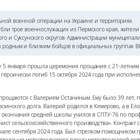
ьной военной операции на Украине и территориях
бли трое военнослужащих из Пермского края, жители 
го и Суксунского округов. Администрации муниципал
 родным и близким бойцов в официальных группах ВК
 5 января прошла церемония прощания с 21-летним
 героически погиб 15 октября 2024 года при исполн
 прощаются с Валерием Останиным. Ему было 39 лет, 
оинского долга. Валерий родился в Кемерово, а в Ел
ле окончания средней школы учился в СПТУ-76 по про
нист сельскохозяйственного производства». Контракт
чале сентября 2024 года. Был стрелком-помощником г
отделения мотострелкового взвода мотострелковой рот