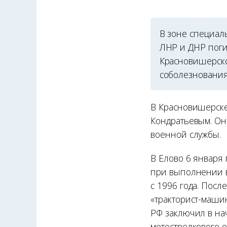
В зоне специал
ЛНР и ДНР поги
Красновишерско
соболезнования
В Красновишерске
Кондратьевым. Он
военной службы.
В Елово 6 января
при выполнении в
с 1996 года. Пос
«тракторист-маши
РФ заключил в на
мотострелкового 