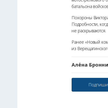
батальона войсков
Похороны Виктора 
Подробности, когд
не раскрываются.
Ранее «Новый ко
из Верещагинского
Алёна Бронн
Подпиши