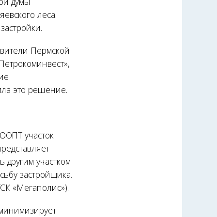
ой думы
яевского леса.
застройки.
тавители Пермской
«Петрокоминвест»,
ие
ила это решение.
 ООПТ участок
представляет
 другим участком
сьбу застройщика.
СК «Мегаполис»).
 минимизирует