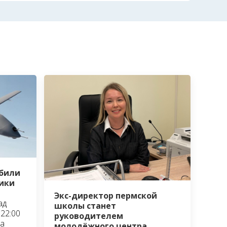
сбили
ики
Экс-директор пермской
ад
школы станет
22:00
руководителем
та
молодёжного центра