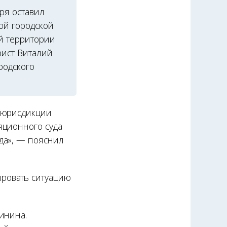
ря оставил
ой городской
ой территории
рист Виталий
родского
й юрисдикции
яционного суда
да», — пояснил
ровать ситуацию
инина.