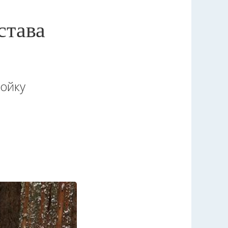
става
ройку