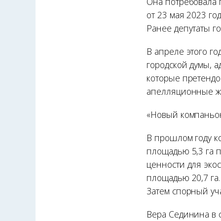
Она потребовала
от 23 мая 2023 го
Ранее депутаты го
В апреле этого го
городской думы, 
которые претендо
апелляционные жа
«Новый компаньо
В прошлом году к
площадью 5,3 га п
ценности для эко
площадью 20,7 га
Затем спорный уч
Вера Сединина в 