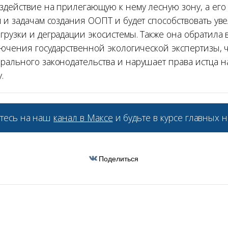
здействие на прилегающую к нему лесную зону, а ег
м и задачам создания ООПТ и будет способствовать у
грузки и деградации экосистемы. Также она обратила
ключения государственной экологической экспертизы, 
рального законодательства и нарушает права истца 
.
тесь на наш
канал в Максе
и будьте в курсе главных н
Поделиться