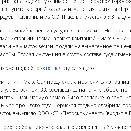
 признать недействующим решение Пермской городск
да в пункте, который касался изменения границы Черн
рдумы исключили из ООПТ целый участок в 5,3 га для 
да Пермский краевой суд удовлетворил иск. Но предс
администрации Перми, а также компаний «Макс-СБ» и 
вали на участок земли, подали на вынесенное решен
лобы. Вторая инстанция в другом составе суда отмен
н» уже подробно
освещал
эту ситуацию.
омпания «Макс-СБ» предложила исключить из границ
о ул. Встречной, 33, сославшись на то, что объект не 
системы. Изымаемую землю было предложено заменить
. В мае прошлого года Пермская гордума одобрила про
асток выкупило ООО «СЗ «Петрокоминвест» (входит в Г
своих требованиях указала, что исключённый участок