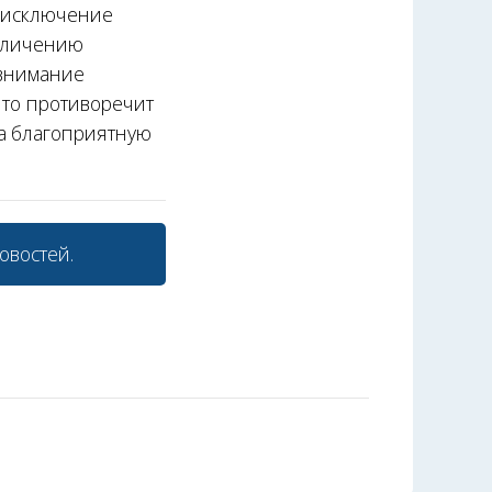
о исключение
величению
 внимание
что противоречит
на благоприятную
овостей.