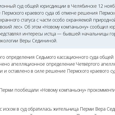
ионный суд общей юрисдикции в Челябинске 12 нояб
 Пермского краевого суда об отмене решения Пермск
охранного статуса с части особо охраняемой природн
вский лес». Об этом «Новому компаньону» сообщил ю
редставлял интересы истца — бывшей начальницы го
экологии Веры Седининой.
ого определения Седьмого кассационного суда обще
менено апелляционное определение Четвёртого апелл
 и оставлено в силе решение Пермского краевого су
 Перми пообещали «Новому компаньону» прокомменти
с иском в суд обратилась жительница Перми Вера Сед