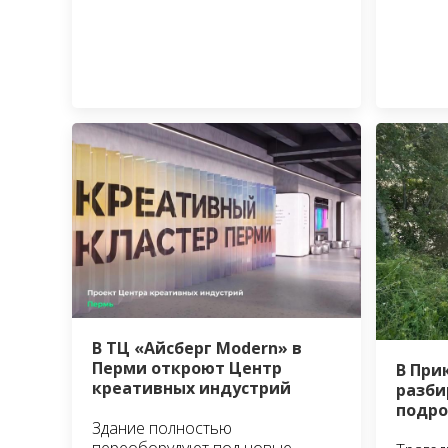
В ТЦ «Айсберг Modern» в
Перми откроют Центр
В При
креативных индустрий
разби
подро
Здание полностью
переоборудуют под новые