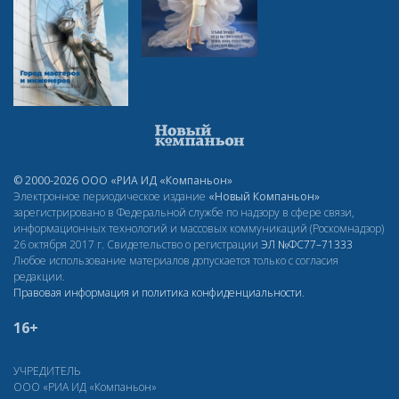
© 2000-2026 ООО «РИА ИД «Компаньон»
Электронное периодическое издание
«Новый Компаньон»
зарегистрировано в Федеральной службе по надзору в сфере связи,
информационных технологий и массовых коммуникаций (Роскомнадзор)
26 октября 2017 г. Свидетельство о регистрации
ЭЛ
№ФС77–71333
Любое использование материалов допускается только с согласия
редакции.
Правовая информация и политика конфиденциальности
.
16+
УЧРЕДИТЕЛЬ
ООО «РИА ИД «Компаньон»