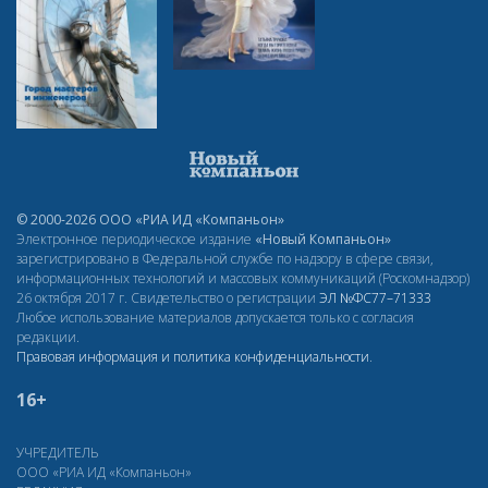
© 2000-2026 ООО «РИА ИД «Компаньон»
Электронное периодическое издание
«Новый Компаньон»
зарегистрировано в Федеральной службе по надзору в сфере связи,
информационных технологий и массовых коммуникаций (Роскомнадзор)
26 октября 2017 г. Свидетельство о регистрации
ЭЛ
№ФС77–71333
Любое использование материалов допускается только с согласия
редакции.
Правовая информация и политика конфиденциальности
.
16+
УЧРЕДИТЕЛЬ
ООО «РИА ИД «Компаньон»