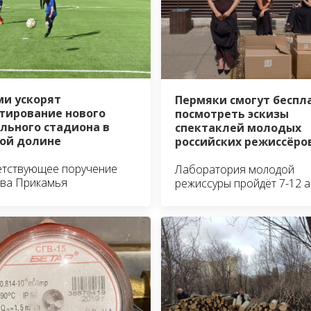
ми ускорят
Пермяки смогут беспл
тирование нового
посмотреть эскизы
льного стадиона в
спектаклей молодых
ой долине
российских режиссёро
етствующее поручение
Лаборатория молодой
ава Прикамья
режиссуры пройдёт 7-12 а