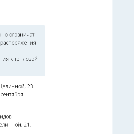
нно ограничат
з распоряжения
ния к тепловой
 Целинной, 23.
 сентября
видов
елинной, 21.