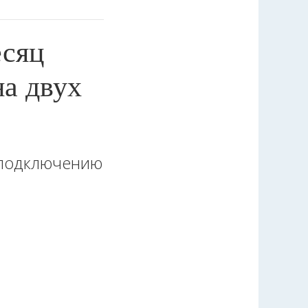
есяц
на двух
о подключению