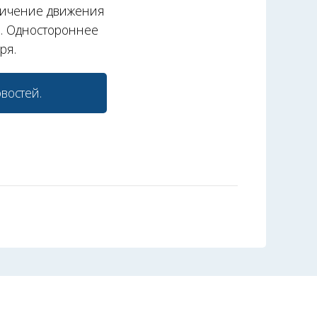
ичение движения
ой. Одностороннее
ря.
востей.