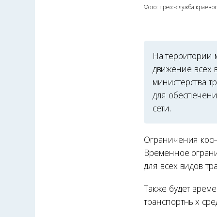
Фото: пресс-служба краево
На территории 
движение всех в
министерства т
для обеспечени
сети.
Ограничения косну
Временное ограни
для всех видов тр
Также будет врем
транспортных сред