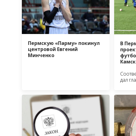
Пермскую «Парму» покинул
В Пер
центровой Евгений
проек
Минченко
футбо
Камск
Соотв
дал гл