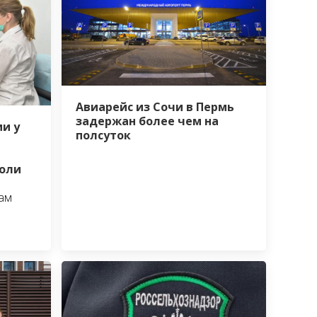
Авиарейс из Сочи в Пермь
задержан более чем на
и у
полсуток
я
холи
там