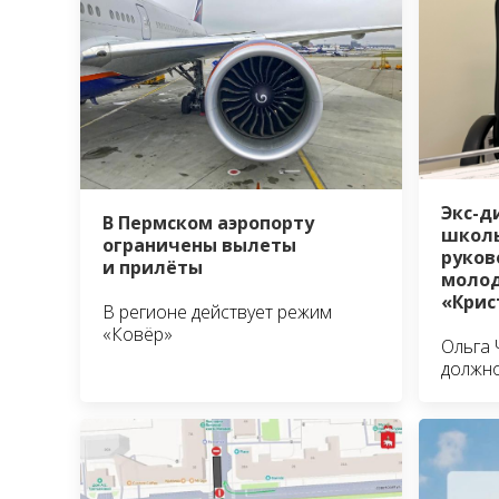
Экс-д
В Пермском аэропорту
школы
ограничены вылеты
руко
и прилёты
молод
«Крис
В регионе действует режим
«Ковёр»
Ольга 
должно