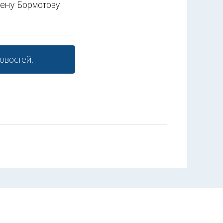
лену Бормотову
овостей.