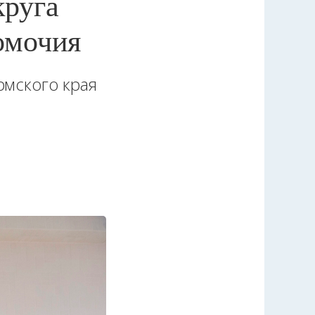
круга
омочия
рмского края