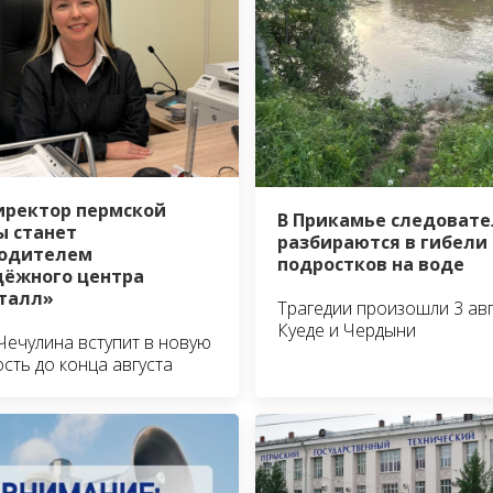
иректор пермской
В Прикамье следовате
 станет
разбираются в гибели
водителем
подростков на воде
ёжного центра
талл»
Трагедии произошли 3 авг
Куеде и Чердыни
Чечулина вступит в новую
сть до конца августа