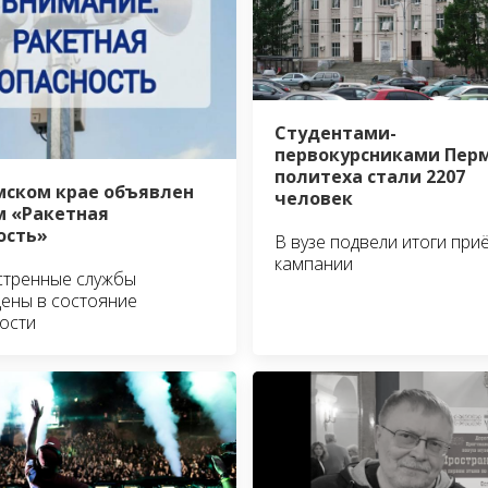
Студентами-
первокурсниками Пер
политеха стали 2207
мском крае объявлен
человек
 «Ракетная
ость»
В вузе подвели итоги при
кампании
стренные службы
ены в состояние
ости