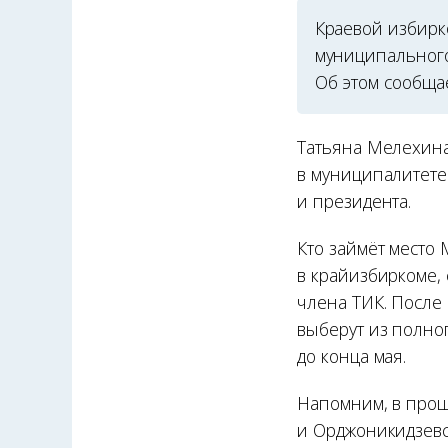
Краевой избирк
муниципального
Об этом сообща
Татьяна Мелехина 
в муниципалитет
и президента.
Кто займёт место
в крайизбиркоме,
члена ТИК. После
выберут из полно
до конца мая.
Напомним, в про
и Орджоникидзевс