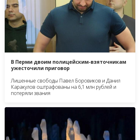
В Перми двоим полицейским-взяточникам
ужесточили приговор
Лишенные свободы Павел Боровиков и Данил
Каракулов оштрафованы на 6,1 млн рублей и
потеряли звания