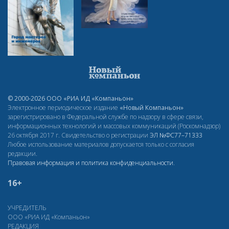
© 2000-2026 ООО «РИА ИД «Компаньон»
Электронное периодическое издание
«Новый Компаньон»
зарегистрировано в Федеральной службе по надзору в сфере связи,
информационных технологий и массовых коммуникаций (Роскомнадзор)
26 октября 2017 г. Свидетельство о регистрации
ЭЛ
№ФС77–71333
Любое использование материалов допускается только с согласия
редакции.
Правовая информация и политика конфиденциальности
.
16+
УЧРЕДИТЕЛЬ
ООО «РИА ИД «Компаньон»
РЕДАКЦИЯ