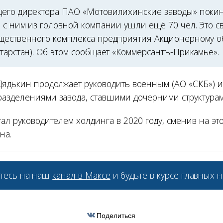
его директора ПАО «Мотовилихинские заводы» поки
 с ним из головной компании ушли ещё 70 чел. Это с
ественного комплекса предприятия Акционерному о
тарстан). Об этом сообщает «Коммерсантъ-Прикамье».
Дядькин продолжает руководить военным (АО «СКБ») и
азделениями завода, ставшими дочерними структура
ал руководителем холдинга в 2020 году, сменив на эт
на.
тесь на наш
канал в Максе
и будьте в курсе главных н
Поделиться