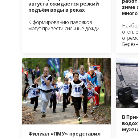
работ
августа ожидается резкий
зиме 
подъём воды в реках
много
К формированию паводков
Наибо
могут привести сильные дожди
отопле
отремо
Березн
В При
водох
мужч
Филиал «ПМУ» представил