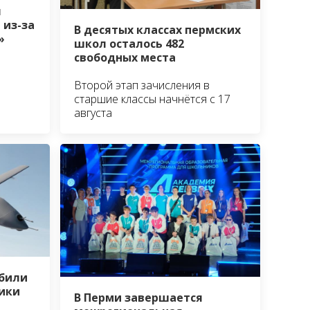
я
 из-за
В десятых классах пермских
й»
школ осталось 482
свободных места
Второй этап зачисления в
старшие классы начнётся с 17
августа
сбили
ики
В Перми завершается