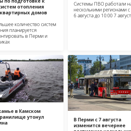
ы по подготовке к
Системы ПВО работали н
систем отопления
несколькими регионами с 
квартирных домов
6 августа до 10:00 7 авгус
льшее количество систем
ния планируется
нтировать в Перми и
иках
камье в Камском
ранилище утонул
В Перми с 7 августа
ина
изменится вечернее