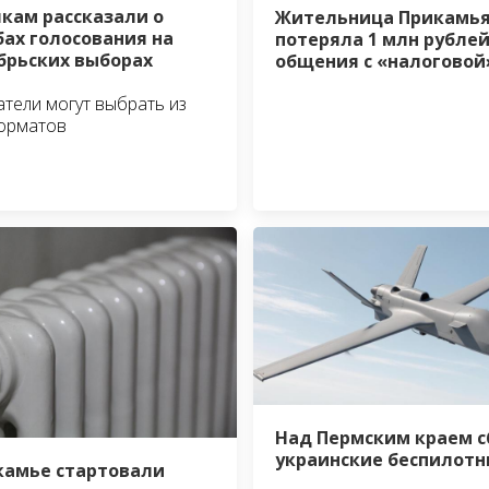
кам рассказали о
Жительница Прикамь
бах голосования на
потеряла 1 млн рублей
брьских выборах
общения с «налогово
тели могут выбрать из
орматов
Над Пермским краем 
украинские беспилотн
камье стартовали