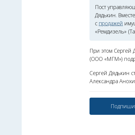
Пост управляющ
Дядькин. Вместе
с
продажей
имущ
«Ремдизель» (Та
При этом Сергей 
(ООО «МГМ») подр
Сергей Дядькин ст
Александра Анохи
Подпиши