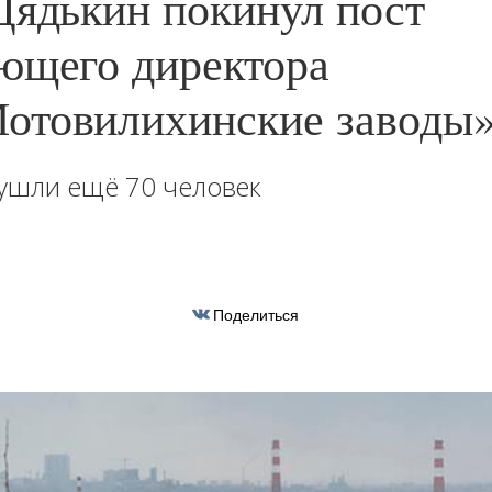
Дядькин покинул пост
ющего директора
товилихинские заводы
ушли ещё 70 человек
Поделиться