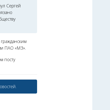
нул Сергей
вязано
бществу
 гражданским
ми ПАО «МЗ».
ом посту
овостей.