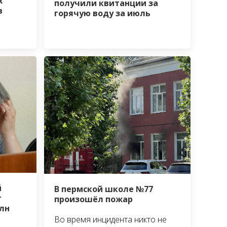
х
получили квитанции за
в
горячую воду за июль
й
В пермской школе №77
т
произошёл пожар
лн
Во время инцидента никто не