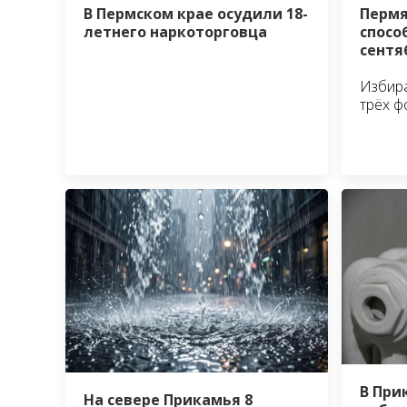
В Пермском крае осудили 18-
Пермя
летнего наркоторговца
спосо
сентя
Избира
трёх ф
В При
На севере Прикамья 8