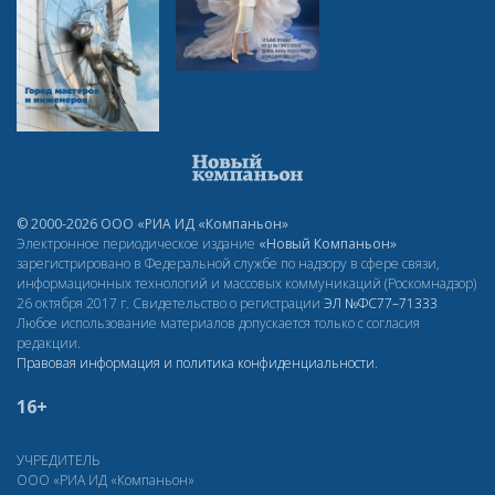
© 2000-2026 ООО «РИА ИД «Компаньон»
Электронное периодическое издание
«Новый Компаньон»
зарегистрировано в Федеральной службе по надзору в сфере связи,
информационных технологий и массовых коммуникаций (Роскомнадзор)
26 октября 2017 г. Свидетельство о регистрации
ЭЛ
№ФС77–71333
Любое использование материалов допускается только с согласия
редакции.
Правовая информация и политика конфиденциальности
.
16+
УЧРЕДИТЕЛЬ
ООО «РИА ИД «Компаньон»