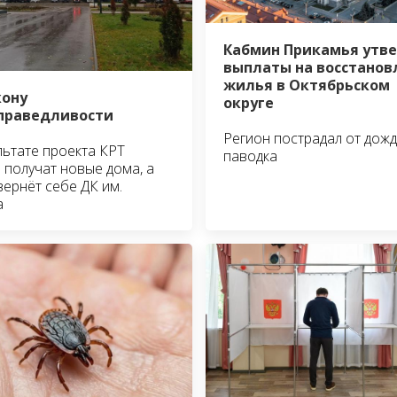
Кабмин Прикамья утв
выплаты на восстанов
жилья в Октябрьском
кону
округе
справедливости
Регион пострадал от дож
льтате проекта КРТ
паводка
 получат новые дома, а
вернёт себе ДК им.
а