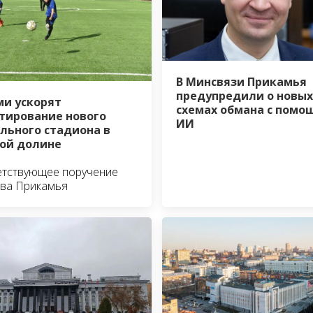
В Минсвязи Прикамья
предупредили о новых
ми ускорят
схемах обмана с помо
тирование нового
ИИ
льного стадиона в
ой долине
етствующее поручение
ава Прикамья