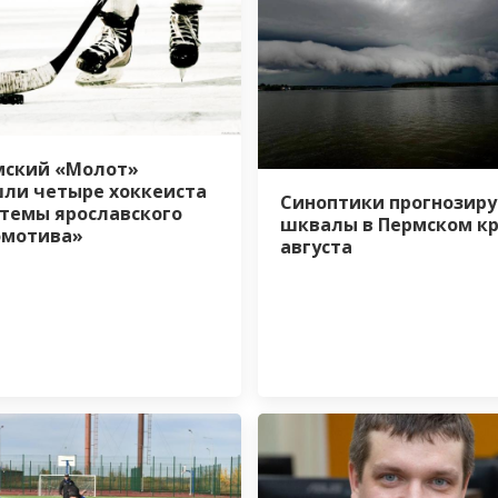
мский «Молот»
ли четыре хоккеиста
Синоптики прогнозир
стемы ярославского
шквалы в Пермском кр
омотива»
августа