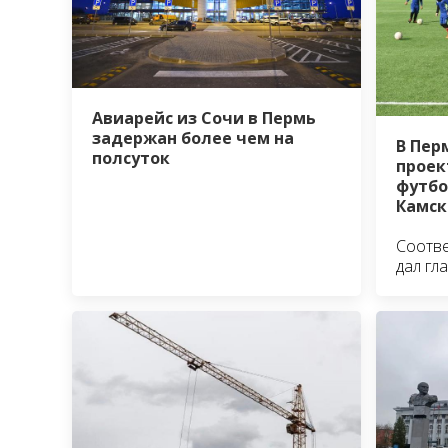
Авиарейс из Сочи в Пермь
задержан более чем на
В Пер
полсуток
проек
футбо
Камск
Соотв
дал гл