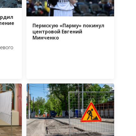
ердил
ление
Пермскую «Парму» покинул
центровой Евгений
Минченко
девого