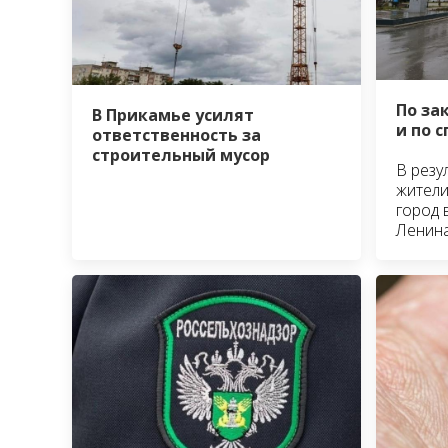
По за
В Прикамье усилят
и по 
ответственность за
строительный мусор
В резу
жители
город 
Ленин