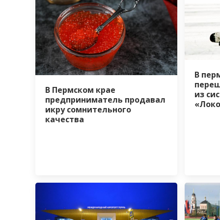
В пер
переш
В Пермском крае
из си
предприниматель продавал
«Лок
икру сомнительного
качества