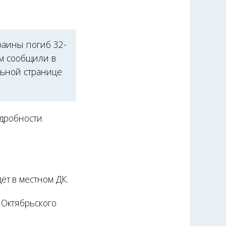
раины погиб 32-
ом сообщили в
льной странице
одробности
т в местном ДК.
Октябрьского