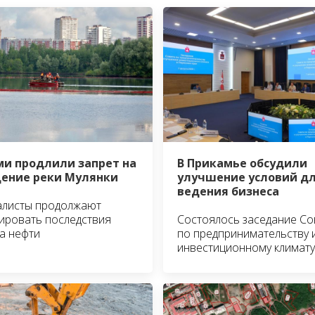
ми продлили запрет на
В Прикамье обсудили
ение реки Мулянки
улучшение условий д
ведения бизнеса
алисты продолжают
ировать последствия
Состоялось заседание Со
а нефти
по предпринимательству 
инвестиционному климату