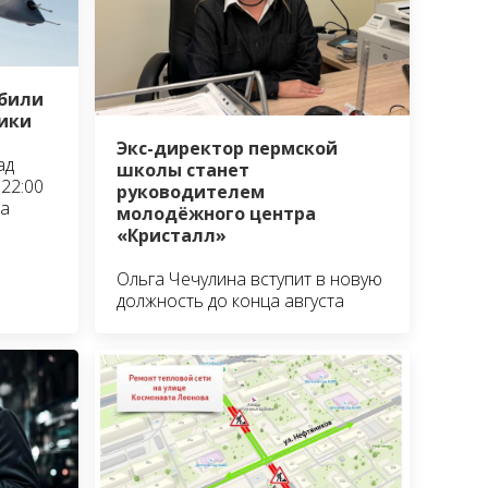
сбили
ики
Экс-директор пермской
ад
школы станет
22:00
руководителем
та
молодёжного центра
«Кристалл»
Ольга Чечулина вступит в новую
должность до конца августа