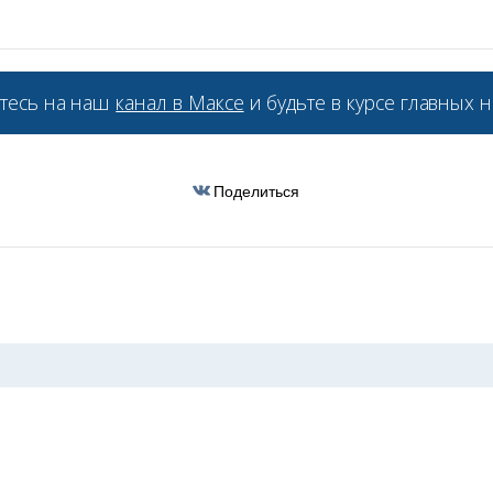
а
тесь на наш
канал в Максе
и будьте в курсе главных н
Поделиться