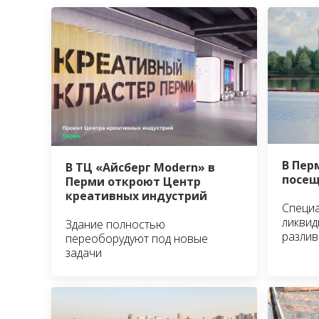
В Пер
В ТЦ «Айсберг Modern» в
посещ
Перми откроют Центр
креативных индустрий
Специ
ликвид
Здание полностью
разлив
переоборудуют под новые
задачи