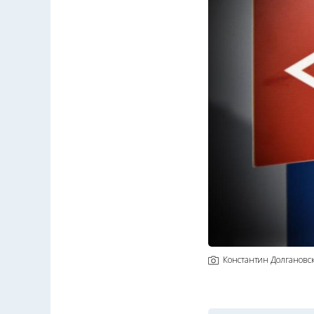
Константин Долгановс