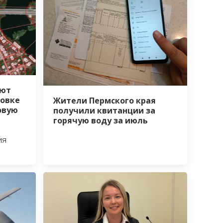
уют
ровке
Жители Пермского края
овую
получили квитанции за
горячую воду за июль
ия