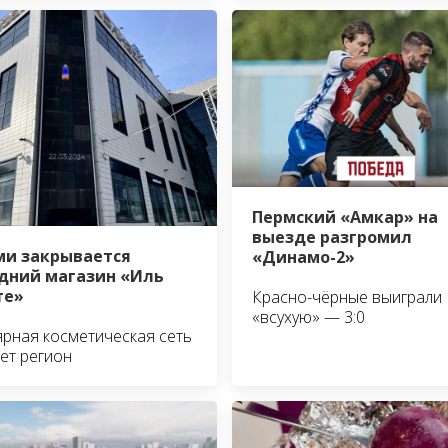
Пермский «Амкар» на
выезде разгромил
ми закрывается
«Динамо-2»
дний магазин «Иль
те»
Красно-чёрные выиграли
«всухую» — 3:0
рная косметическая сеть
ет регион