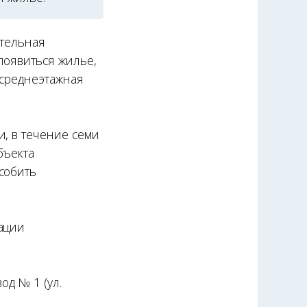
ительная
появиться жилье,
 среднеэтажная
и, в течение семи
бъекта
собить
ации
д № 1 (ул.