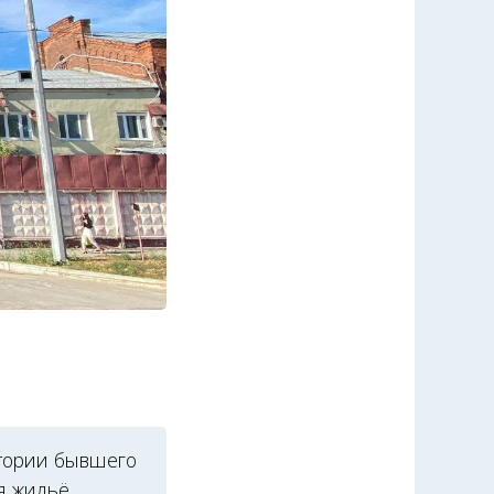
итории бывшего
я жильё.