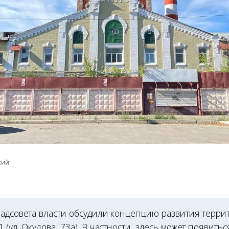
кий
радсовета власти обсудили концепцию развития терр
 (ул. Окулова, 73а). В частности, здесь может появитьс