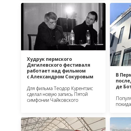
Худрук пермского
Дягилевского фестиваля
работает над фильмом
В Пер
с Александром Сокуровым
после
де Бо
Для фильма Теодор Курентзис
сделал новую запись Пятой
Популя
симфонии Чайковского
покида