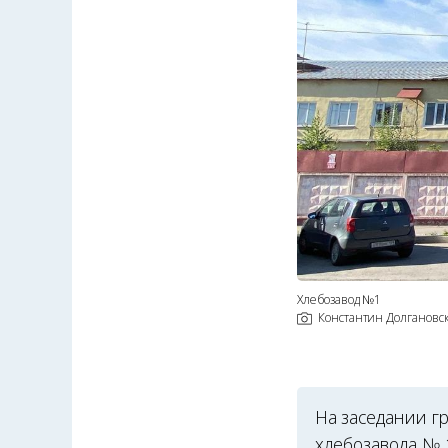
Хлебозавод №1
Константин Долгановс
На заседании г
хлебозавода № 1