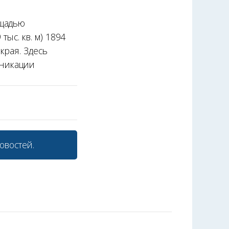
ощадью
тыс. кв. м) 1894
края. Здесь
уникации
овостей.