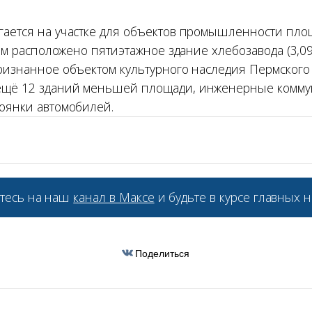
гается на участке для объектов промышленности пл
нём расположено пятиэтажное здание хлебозавода (3,09 
ризнанное объектом культурного наследия Пермского 
ещё 12 зданий меньшей площади, инженерные комм
тоянки автомобилей.
а
тесь на наш
канал в Максе
и будьте в курсе главных н
Поделиться