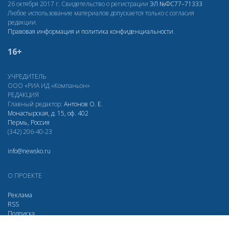
26 октября 2017 г. Свидетельство о регистрации
ЭЛ
№ФС77–71333
Любое использование материалов допускается только с согласия
редакции.
Правовая информация и политика конфиденциальности
.
16+
УЧРЕДИТЕЛЬ
ООО «РИА ИД «Компаньон»
РЕДАКЦИЯ
Главный редактор:
Антонов О. Е.
Монастырская, д. 15, оф. 402
Пермь, Россия
(342) 206-40-23
info@newsko.ru
О ПРОЕКТЕ
Реклама
RSS
Подписка
Дзен
Макс
Вконтакте