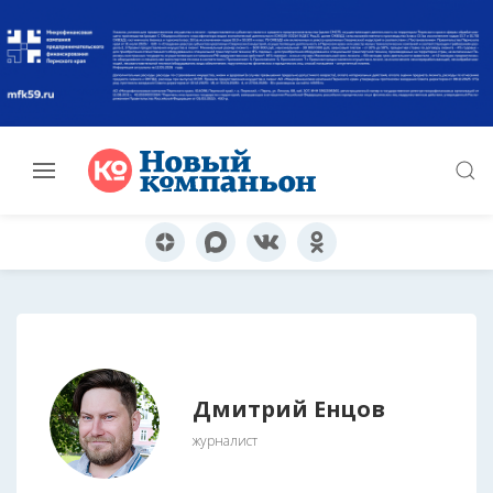
Дмитрий Енцов
журналист