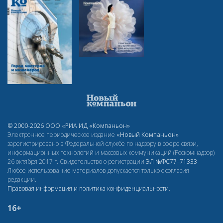
© 2000-2026 ООО «РИА ИД «Компаньон»
Электронное периодическое издание
«Новый Компаньон»
зарегистрировано в Федеральной службе по надзору в сфере связи,
информационных технологий и массовых коммуникаций (Роскомнадзор)
26 октября 2017 г. Свидетельство о регистрации
ЭЛ
№ФС77–71333
Любое использование материалов допускается только с согласия
редакции.
Правовая информация и политика конфиденциальности
.
16+