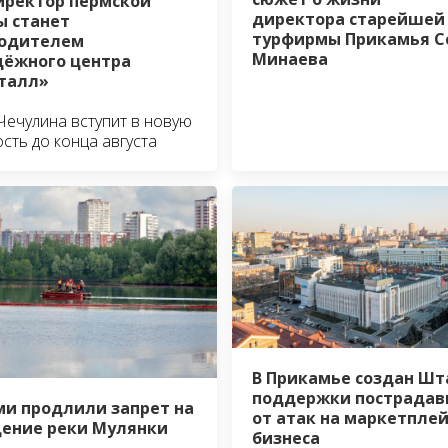
иректор пермской
директора старейшей
 станет
турфирмы Прикамья С
водителем
Минаева
ёжного центра
талл»
Чечулина вступит в новую
сть до конца августа
В Прикамье создан Шт
поддержки пострадав
ми продлили запрет на
от атак на маркетпле
ение реки Мулянки
бизнеса