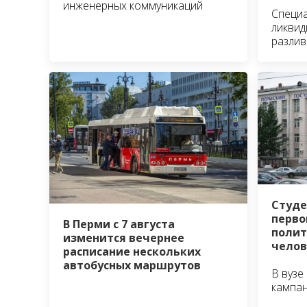
инженерных коммуникаций
Специ
ликвид
разлив
Студе
перво
В Перми с 7 августа
полит
изменится вечернее
челов
расписание нескольких
автобусных маршрутов
В вузе
кампа