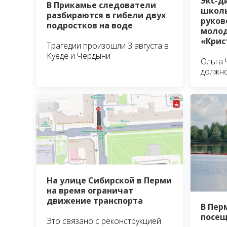
Экс-д
В Прикамье следователи
школы
разбираются в гибели двух
руко
подростков на воде
молод
«Крис
Трагедии произошли 3 августа в
Куеде и Чердыни
Ольга 
должно
На улице Сибирской в Перми
на время ограничат
движение транспорта
В Пер
посещ
Это связано с реконструкцией