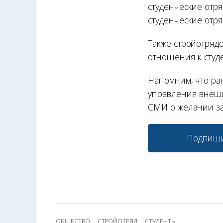
студенческие отр
студенческие отр
Также стройотряд
отношения к студ
Напомним, что ра
управления внеш
СМИ о желании за
Подпиши
ОБЩЕСТВО
СТРОЙОТРЯД
СТУДЕНТЫ