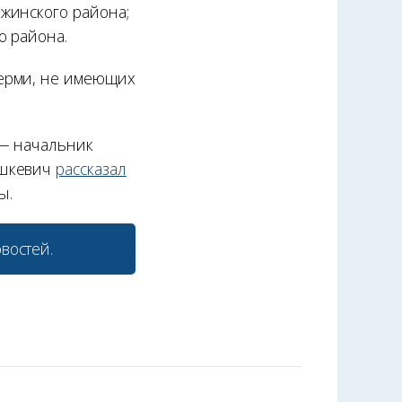
жинского района;
о района.
Перми, не имеющих
 — начальник
ашкевич
рассказал
ы.
востей.