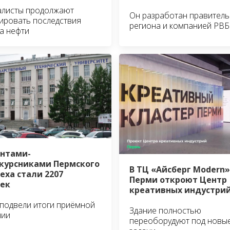
алисты продолжают
Он разработан правител
ировать последствия
региона и компанией РВБ
а нефти
нтами-
курсниками Пермского
В ТЦ «Айсберг Modern»
еха стали 2207
Перми откроют Центр
ек
креативных индустри
 подвели итоги приёмной
Здание полностью
нии
переоборудуют под новы