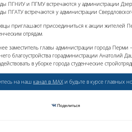
яды ПГНИУ и ПГМУ встречаются у администрации Дзер
яды ПГАТУ встречаются у администрации Свердловског
овцы приглашают присоединиться к акции жителей 
енческим отрядам.
нее заместитель главы администрации города Перми
него благоустройства горадминистрации Анатолий Д
действовать в уборке города студенческие стройотряд
тесь на наш
канал в МАХ
и будьте в курсе главных но
Поделиться