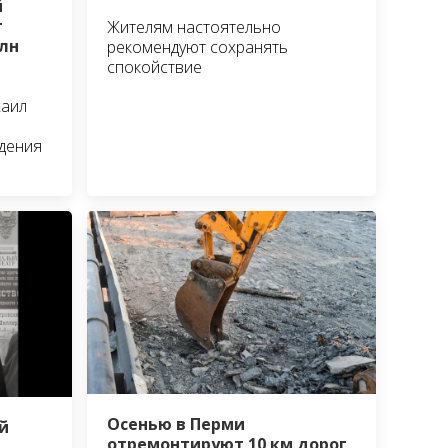
й
т
Жителям настоятельно
лн
рекомендуют сохранять
спокойствие
хаил
едения
Осенью в Перми
й
отремонтируют 10 км дорог