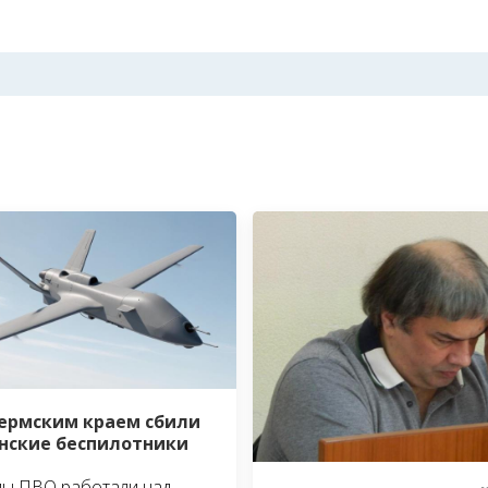
ермским краем сбили
нские беспилотники
ы ПВО работали над