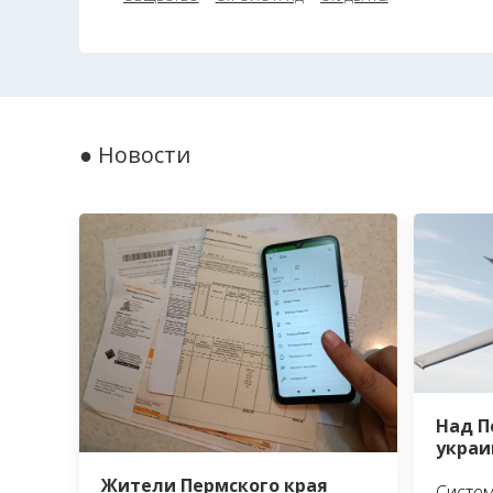
● Новости
Над П
украи
Жители Пермского края
Систем