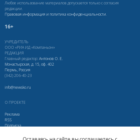
Любое использование материалов допускается только с согласия
редакции.
Правовая информация и политика конфиденциальности
.
16+
УЧРЕДИТЕЛЬ
ООО «РИА ИД «Компаньон»
РЕДАКЦИЯ
Главный редактор:
Антонов О. Е.
Монастырская, д. 15, оф. 402
Пермь, Россия
(342) 206-40-23
info@newsko.ru
О ПРОЕКТЕ
Реклама
RSS
Подписка
Дзен
Макс
Вконтакте
Одноклассники
Оставаясь на сайте вы соглашаетесь с