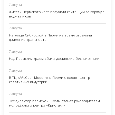
7 августа
Жители Пермского края получили квитанции за горячую
воду за июль
7 августа
На улице Сибирской в Перми на время ограничат
движение транспорта
7 августа
Над Пермским краем сбили украинские беспилотники
7 августа
В ТЦ «Айсберг Modern» в Перми откроют Центр
креативных индустрий
7 августа
Экс-директор пермской школы станет руководителем
молодёжного центра «Кристалл»